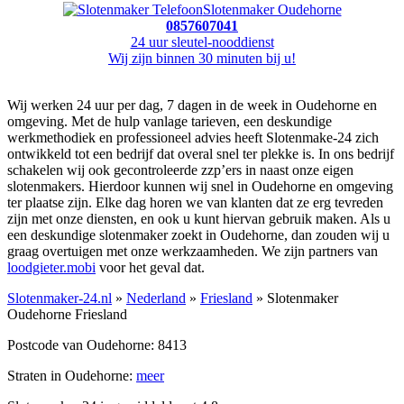
Slotenmaker Oudehorne
0857607041
24 uur sleutel-nooddienst
Wij zijn binnen 30 minuten bij u!
Wij werken 24 uur per dag, 7 dagen in de week in Oudehorne en
omgeving. Met de hulp vanlage tarieven, een deskundige
werkmethodiek en professioneel advies heeft Slotenmake-24 zich
ontwikkeld tot een bedrijf dat overal snel ter plekke is. In ons bedrijf
schakelen wij ook gecontroleerde zzp’ers in naast onze eigen
slotenmakers. Hierdoor kunnen wij snel in Oudehorne en omgeving
ter plaatse zijn. Elke dag horen we van klanten dat ze erg tevreden
zijn met onze diensten, en ook u kunt hiervan gebruik maken. Als u
een deskundige slotenmaker zoekt in Oudehorne, dan zouden wij u
graag overtuigen met onze werkzaamheden. We zijn partners van
loodgieter.mobi
voor het geval dat.
Slotenmaker-24.nl
»
Nederland
»
Friesland
» Slotenmaker
Oudehorne Friesland
Postcode van Oudehorne: 8413
Straten in Oudehorne:
meer