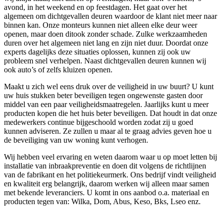
avond, in het weekend en op feestdagen. Het gaat over het
algemeen om dichtgevallen deuren waardoor de klant niet meer naar
binnen kan. Onze monteurs kunnen niet alleen elke deur weer
openen, maar doen ditook zonder schade. Zulke werkzaamheden
duren over het algemeen niet lang en zijn niet duur. Doordat onze
experts dagelijks deze situaties oplossen, kunnen zij ook uw
probleem snel verhelpen. Naast dichtgevallen deuren kunnen wij
ook auto’s of zelfs kluizen openen.
Maakt u zich wel eens druk over de veiligheid in uw buurt? U kunt
uw huis stukken beter beveiligen tegen ongewenste gasten door
middel van een paar veiligheidsmaatregelen. Jaarlijks kunt u meer
producten kopen die het huis beter beveiligen. Dat houdt in dat onze
medewerkers continue bijgeschoold worden zodat zij u goed
kunnen adviseren. Ze zullen u maar al te graag advies geven hoe u
de beveiliging van uw woning kunt verhogen.
Wij hebben veel ervaring en weten daarom waar u op moet letten bij
installatie van inbraakpreventie en doen dit volgens de richtlijnen
van de fabrikant en het politiekeurmerk. Ons bedrijf vindt veiligheid
en kwaliteit erg belangrijk, daarom werken wij alleen maar samen
met bekende leveranciers. U komt in ons aanbod o.a. materiaal en
producten tegen van: Wilka, Dom, Abus, Keso, Bks, Lseo enz.