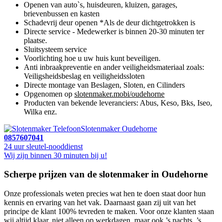
Openen van auto`s, huisdeuren, kluizen, garages,
brievenbussen en kasten
Schadevrij deur openen *Als de deur dichtgetrokken is
Directe service - Medewerker is binnen 20-30 minuten ter
plaatse.
Sluitsysteem service
Voorlichting hoe u uw huis kunt beveiligen.
Anti inbraakpreventie en ander veiligheidsmateriaal zoals:
Veiligsheidsbeslag en veiligheidssloten
Directe montage van Beslagen, Sloten, en Cilinders
Opgenomen op
slotenmaker.mobi/oudehorne
Producten van bekende leveranciers: Abus, Keso, Bks, Iseo,
Wilka enz.
Slotenmaker Oudehorne
0857607041
24 uur sleutel-nooddienst
Wij zijn binnen 30 minuten bij u!
Scherpe prijzen van de slotenmaker in Oudehorne
Onze professionals weten precies wat hen te doen staat door hun
kennis en ervaring van het vak. Daarnaast gaan zij uit van het
principe de klant 100% tevreden te maken. Voor onze klanten staan
wij altijd klaar, niet alleen op werkdagen, maar ook ’s nachts, ’s