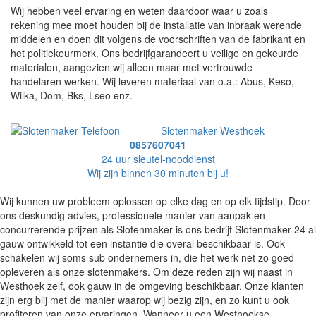
Wij hebben veel ervaring en weten daardoor waar u zoals
rekening mee moet houden bij de installatie van inbraak werende
middelen en doen dit volgens de voorschriften van de fabrikant en
het politiekeurmerk. Ons bedrijfgarandeert u veilige en gekeurde
materialen, aangezien wij alleen maar met vertrouwde
handelaren werken. Wij leveren materiaal van o.a.: Abus, Keso,
Wilka, Dom, Bks, Lseo enz.
Slotenmaker Westhoek
0857607041
24 uur sleutel-nooddienst
Wij zijn binnen 30 minuten bij u!
Wij kunnen uw probleem oplossen op elke dag en op elk tijdstip. Door
ons deskundig advies, professionele manier van aanpak en
concurrerende prijzen als Slotenmaker is ons bedrijf Slotenmaker-24 al
gauw ontwikkeld tot een instantie die overal beschikbaar is. Ook
schakelen wij soms sub ondernemers in, die het werk net zo goed
opleveren als onze slotenmakers. Om deze reden zijn wij naast in
Westhoek zelf, ook gauw in de omgeving beschikbaar. Onze klanten
zijn erg blij met de manier waarop wij bezig zijn, en zo kunt u ook
profiteren van onze ervaringen. Wanneer u een Westhoekse