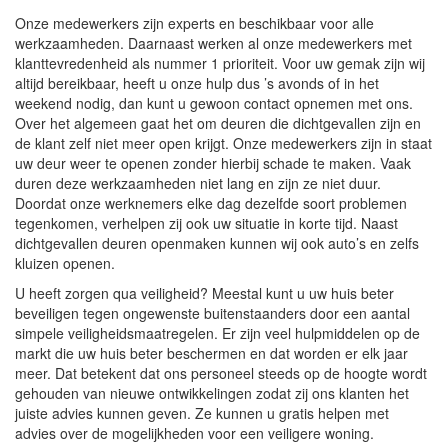
Onze medewerkers zijn experts en beschikbaar voor alle
werkzaamheden. Daarnaast werken al onze medewerkers met
klanttevredenheid als nummer 1 prioriteit. Voor uw gemak zijn wij
altijd bereikbaar, heeft u onze hulp dus ’s avonds of in het
weekend nodig, dan kunt u gewoon contact opnemen met ons.
Over het algemeen gaat het om deuren die dichtgevallen zijn en
de klant zelf niet meer open krijgt. Onze medewerkers zijn in staat
uw deur weer te openen zonder hierbij schade te maken. Vaak
duren deze werkzaamheden niet lang en zijn ze niet duur.
Doordat onze werknemers elke dag dezelfde soort problemen
tegenkomen, verhelpen zij ook uw situatie in korte tijd. Naast
dichtgevallen deuren openmaken kunnen wij ook auto’s en zelfs
kluizen openen.
U heeft zorgen qua veiligheid? Meestal kunt u uw huis beter
beveiligen tegen ongewenste buitenstaanders door een aantal
simpele veiligheidsmaatregelen. Er zijn veel hulpmiddelen op de
markt die uw huis beter beschermen en dat worden er elk jaar
meer. Dat betekent dat ons personeel steeds op de hoogte wordt
gehouden van nieuwe ontwikkelingen zodat zij ons klanten het
juiste advies kunnen geven. Ze kunnen u gratis helpen met
advies over de mogelijkheden voor een veiligere woning.