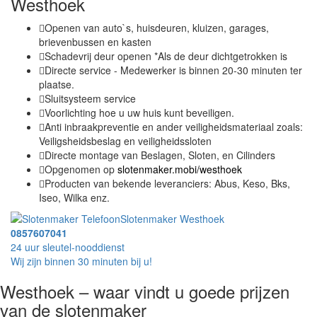
Westhoek
Openen van auto`s, huisdeuren, kluizen, garages,
brievenbussen en kasten
Schadevrij deur openen *Als de deur dichtgetrokken is
Directe service - Medewerker is binnen 20-30 minuten ter
plaatse.
Sluitsysteem service
Voorlichting hoe u uw huis kunt beveiligen.
Anti inbraakpreventie en ander veiligheidsmateriaal zoals:
Veiligsheidsbeslag en veiligheidssloten
Directe montage van Beslagen, Sloten, en Cilinders
Opgenomen op
slotenmaker.mobi/westhoek
Producten van bekende leveranciers: Abus, Keso, Bks,
Iseo, Wilka enz.
Slotenmaker Westhoek
0857607041
24 uur sleutel-nooddienst
Wij zijn binnen 30 minuten bij u!
Westhoek – waar vindt u goede prijzen
van de slotenmaker