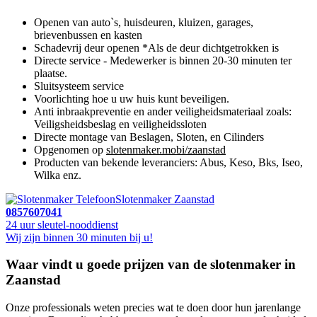
Openen van auto`s, huisdeuren, kluizen, garages,
brievenbussen en kasten
Schadevrij deur openen *Als de deur dichtgetrokken is
Directe service - Medewerker is binnen 20-30 minuten ter
plaatse.
Sluitsysteem service
Voorlichting hoe u uw huis kunt beveiligen.
Anti inbraakpreventie en ander veiligheidsmateriaal zoals:
Veiligsheidsbeslag en veiligheidssloten
Directe montage van Beslagen, Sloten, en Cilinders
Opgenomen op
slotenmaker.mobi/zaanstad
Producten van bekende leveranciers: Abus, Keso, Bks, Iseo,
Wilka enz.
Slotenmaker Zaanstad
0857607041
24 uur sleutel-nooddienst
Wij zijn binnen 30 minuten bij u!
Waar vindt u goede prijzen van de slotenmaker in
Zaanstad
Onze professionals weten precies wat te doen door hun jarenlange