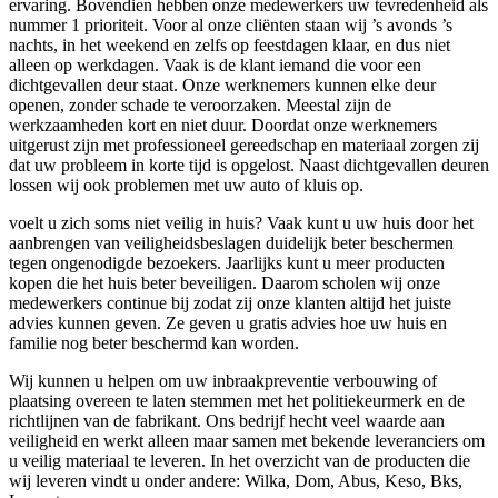
ervaring. Bovendien hebben onze medewerkers uw tevredenheid als
nummer 1 prioriteit. Voor al onze cliënten staan wij ’s avonds ’s
nachts, in het weekend en zelfs op feestdagen klaar, en dus niet
alleen op werkdagen. Vaak is de klant iemand die voor een
dichtgevallen deur staat. Onze werknemers kunnen elke deur
openen, zonder schade te veroorzaken. Meestal zijn de
werkzaamheden kort en niet duur. Doordat onze werknemers
uitgerust zijn met professioneel gereedschap en materiaal zorgen zij
dat uw probleem in korte tijd is opgelost. Naast dichtgevallen deuren
lossen wij ook problemen met uw auto of kluis op.
voelt u zich soms niet veilig in huis? Vaak kunt u uw huis door het
aanbrengen van veiligheidsbeslagen duidelijk beter beschermen
tegen ongenodigde bezoekers. Jaarlijks kunt u meer producten
kopen die het huis beter beveiligen. Daarom scholen wij onze
medewerkers continue bij zodat zij onze klanten altijd het juiste
advies kunnen geven. Ze geven u gratis advies hoe uw huis en
familie nog beter beschermd kan worden.
Wij kunnen u helpen om uw inbraakpreventie verbouwing of
plaatsing overeen te laten stemmen met het politiekeurmerk en de
richtlijnen van de fabrikant. Ons bedrijf hecht veel waarde aan
veiligheid en werkt alleen maar samen met bekende leveranciers om
u veilig materiaal te leveren. In het overzicht van de producten die
wij leveren vindt u onder andere: Wilka, Dom, Abus, Keso, Bks,