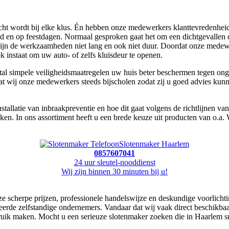
wordt bij elke klus. Én hebben onze medewerkers klanttevredenheid op 
nd en op feestdagen. Normaal gesproken gaat het om een dichtgevallen 
jn de werkzaamheden niet lang en ook niet duur. Doordat onze medewe
k instaat om uw auto- of zelfs kluisdeur te openen.
tal simpele veiligheidsmaatregelen uw huis beter beschermen tegen onge
dat wij onze medewerkers steeds bijscholen zodat zij u goed advies ku
stallatie van inbraakpreventie en hoe dit gaat volgens de richtlijnen va
ken. In ons assortiment heeft u een brede keuze uit producten van o.a.
Slotenmaker Haarlem
0857607041
24 uur sleutel-nooddienst
Wij zijn binnen 30 minuten bij u!
e scherpe prijzen, professionele handelswijze en deskundige voorlichti
eerde zelfstandige ondernemers. Vandaar dat wij vaak direct beschikba
ruik maken. Mocht u een serieuze slotenmaker zoeken die in Haarlem sne