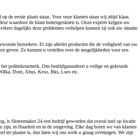
de eerste plaats staan. Voor onze klanten staan wij altijd klaar,
deur waardoor de klant buitengesloten is. Onze experts krijgen uw
rkers dagelijks deze problemen verhelpen kunnen zij ook uw situatie
wenste bezoekers. Er zijn allerlei producten die de veiligheid van uw
nnen geven. Ze kunnen u vertellen over de mogelijkheden voor een
n het politiekeurmerk. Ons bedrijfgarandeert u veilige en gekeurde
 Wilka, Dom, Abus, Keso, Bks, Lseo etc.
ng, is Slotenmaker-24 een bedrijf geworden dat overal snel op locatie
ar zijn, in Haarlem en in de omgeving. Elke dag horen we van klanten
l ter plaatse is, dan laten wij ons werk u graag overtuigen. We zijn