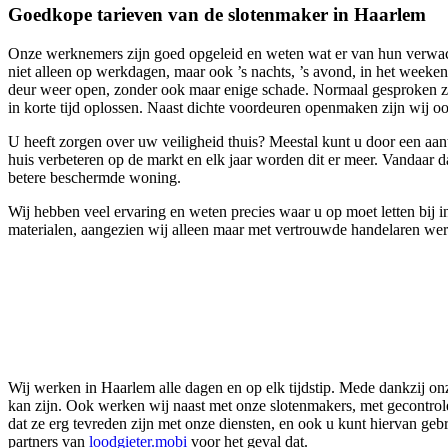
Goedkope tarieven van de slotenmaker in Haarlem
Onze werknemers zijn goed opgeleid en weten wat er van hun verwacht 
niet alleen op werkdagen, maar ook ’s nachts, ’s avond, in het weeke
deur weer open, zonder ook maar enige schade. Normaal gesproken zi
in korte tijd oplossen. Naast dichte voordeuren openmaken zijn wij oo
U heeft zorgen over uw veiligheid thuis? Meestal kunt u door een aan
huis verbeteren op de markt en elk jaar worden dit er meer. Vandaar 
betere beschermde woning.
Wij hebben veel ervaring en weten precies waar u op moet letten bij in
materialen, aangezien wij alleen maar met vertrouwde handelaren wer
Wij werken in Haarlem alle dagen en op elk tijdstip. Mede dankzij onz
kan zijn. Ook werken wij naast met onze slotenmakers, met gecontrol
dat ze erg tevreden zijn met onze diensten, en ook u kunt hiervan geb
partners van
loodgieter.mobi
voor het geval dat.