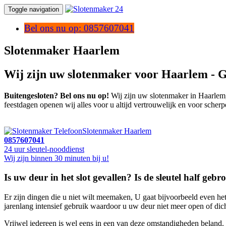
Toggle navigation
Bel ons nu op: 0857607041
Slotenmaker Haarlem
Wij zijn uw slotenmaker voor Haarlem - 
Buitengesloten? Bel ons nu op!
Wij zijn uw slotenmaker in Haarlem, 
feestdagen openen wij alles voor u altijd vertrouwelijk en voor scherp
Slotenmaker Haarlem
0857607041
24 uur sleutel-nooddienst
Wij zijn binnen 30 minuten bij u!
Is uw deur in het slot gevallen? Is de sleutel half geb
Er zijn dingen die u niet wilt meemaken, U gaat bijvoorbeeld even het 
jarenlang intensief gebruik waardoor u uw deur niet meer open of dich
Vrijwel iedereen is wel eens in een van deze omstandigheden beland. 