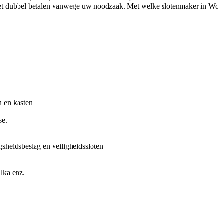
iet dubbel betalen vanwege uw noodzaak. Met welke slotenmaker in Wol
n en kasten
se.
gsheidsbeslag en veiligheidssloten
lka enz.