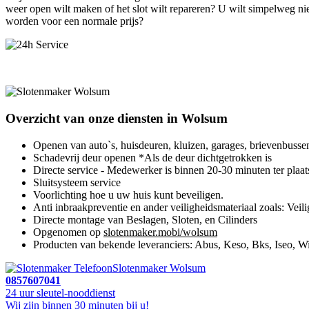
weer open wilt maken of het slot wilt repareren? U wilt simpelweg n
worden voor een normale prijs?
Overzicht van onze diensten in Wolsum
Openen van auto`s, huisdeuren, kluizen, garages, brievenbusse
Schadevrij deur openen *Als de deur dichtgetrokken is
Directe service - Medewerker is binnen 20-30 minuten ter plaat
Sluitsysteem service
Voorlichting hoe u uw huis kunt beveiligen.
Anti inbraakpreventie en ander veiligheidsmateriaal zoals: Veili
Directe montage van Beslagen, Sloten, en Cilinders
Opgenomen op
slotenmaker.mobi/wolsum
Producten van bekende leveranciers: Abus, Keso, Bks, Iseo, Wi
Slotenmaker Wolsum
0857607041
24 uur sleutel-nooddienst
Wij zijn binnen 30 minuten bij u!