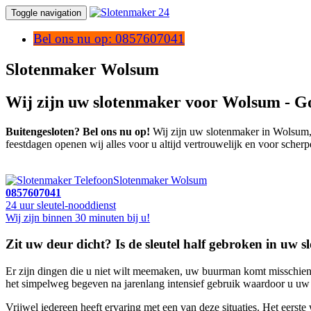
Toggle navigation
Bel ons nu op: 0857607041
Slotenmaker Wolsum
Wij zijn uw slotenmaker voor Wolsum - G
Buitengesloten? Bel ons nu op!
Wij zijn uw slotenmaker in Wolsum, B
feestdagen openen wij alles voor u altijd vertrouwelijk en voor scherp
Slotenmaker Wolsum
0857607041
24 uur sleutel-nooddienst
Wij zijn binnen 30 minuten bij u!
Zit uw deur dicht? Is de sleutel half gebroken in uw slo
Er zijn dingen die u niet wilt meemaken, uw buurman komt misschien 
het simpelweg begeven na jarenlang intensief gebruik waardoor u uw d
Vrijwel iedereen heeft ervaring met een van deze situaties. Het eers