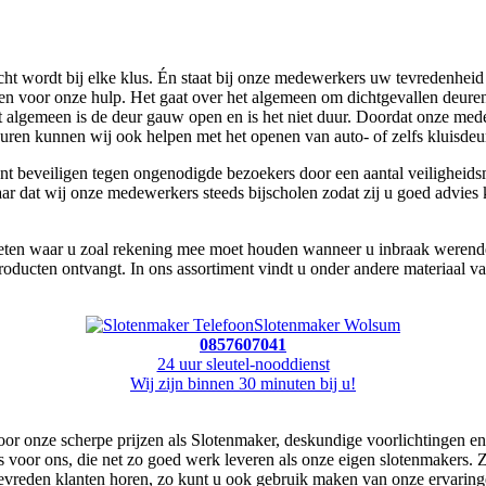
wordt bij elke klus. Én staat bij onze medewerkers uw tevredenheid bo
ken voor onze hulp. Het gaat over het algemeen om dichtgevallen deure
 algemeen is de deur gauw open en is het niet duur. Doordat onze med
euren kunnen wij ook helpen met het openen van auto- of zelfs kluisdeu
 beveiligen tegen ongenodigde bezoekers door een aantal veiligheidsmaa
ar dat wij onze medewerkers steeds bijscholen zodat zij u goed advies
 weten waar u zoal rekening mee moet houden wanneer u inbraak werende
producten ontvangt. In ons assortiment vindt u onder andere materiaal
Slotenmaker Wolsum
0857607041
24 uur sleutel-nooddienst
Wij zijn binnen 30 minuten bij u!
oor onze scherpe prijzen als Slotenmaker, deskundige voorlichtingen en
 voor ons, die net zo goed werk leveren als onze eigen slotenmakers. Z
tevreden klanten horen, zo kunt u ook gebruik maken van onze ervaring