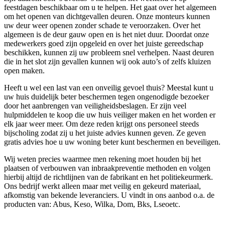
feestdagen beschikbaar om u te helpen. Het gaat over het algemeen
om het openen van dichtgevallen deuren. Onze monteurs kunnen
uw deur weer openen zonder schade te veroorzaken. Over het
algemeen is de deur gauw open en is het niet duur. Doordat onze
medewerkers goed zijn opgeleid en over het juiste gereedschap
beschikken, kunnen zij uw probleem snel verhelpen. Naast deuren
die in het slot zijn gevallen kunnen wij ook auto’s of zelfs kluizen
open maken.
Heeft u wel een last van een onveilig gevoel thuis? Meestal kunt u
uw huis duidelijk beter beschermen tegen ongenodigde bezoeker
door het aanbrengen van veiligheidsbeslagen. Er zijn veel
hulpmiddelen te koop die uw huis veiliger maken en het worden er
elk jaar weer meer. Om deze reden krijgt ons personeel steeds
bijscholing zodat zij u het juiste advies kunnen geven. Ze geven
gratis advies hoe u uw woning beter kunt beschermen en beveiligen.
Wij weten precies waarmee men rekening moet houden bij het
plaatsen of verbouwen van inbraakpreventie methoden en volgen
hierbij altijd de richtlijnen van de fabrikant en het politiekeurmerk.
Ons bedrijf werkt alleen maar met veilig en gekeurd materiaal,
afkomstig van bekende leveranciers. U vindt in ons aanbod o.a. de
producten van: Abus, Keso, Wilka, Dom, Bks, Lseoetc.