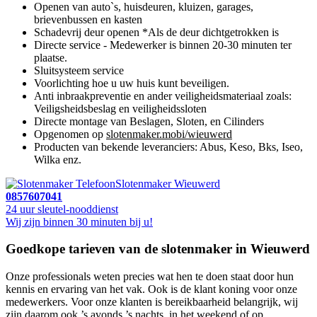
Openen van auto`s, huisdeuren, kluizen, garages,
brievenbussen en kasten
Schadevrij deur openen *Als de deur dichtgetrokken is
Directe service - Medewerker is binnen 20-30 minuten ter
plaatse.
Sluitsysteem service
Voorlichting hoe u uw huis kunt beveiligen.
Anti inbraakpreventie en ander veiligheidsmateriaal zoals:
Veiligsheidsbeslag en veiligheidssloten
Directe montage van Beslagen, Sloten, en Cilinders
Opgenomen op
slotenmaker.mobi/wieuwerd
Producten van bekende leveranciers: Abus, Keso, Bks, Iseo,
Wilka enz.
Slotenmaker Wieuwerd
0857607041
24 uur sleutel-nooddienst
Wij zijn binnen 30 minuten bij u!
Goedkope tarieven van de slotenmaker in Wieuwerd
Onze professionals weten precies wat hen te doen staat door hun
kennis en ervaring van het vak. Ook is de klant koning voor onze
medewerkers. Voor onze klanten is bereikbaarheid belangrijk, wij
zijn daarom ook ’s avonds ’s nachts, in het weekend of op