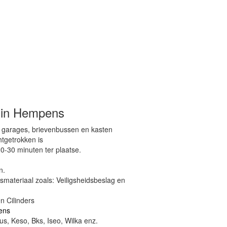
n in Hempens
, garages, brievenbussen en kasten
htgetrokken is
0-30 minuten ter plaatse.
n.
dsmateriaal zoals: Veiligsheidsbeslag en
n Cilinders
ens
s, Keso, Bks, Iseo, Wilka enz.