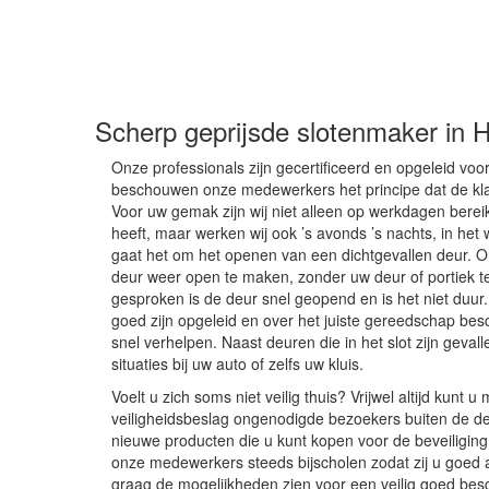
Scherp geprijsde slotenmaker in
Onze professionals zijn gecertificeerd en opgeleid vo
beschouwen onze medewerkers het principe dat de klant
Voor uw gemak zijn wij niet alleen op werkdagen berei
heeft, maar werken wij ook ’s avonds ’s nachts, in he
gaat het om het openen van een dichtgevallen deur. O
deur weer open te maken, zonder uw deur of portiek 
gesproken is de deur snel geopend en is het niet duu
goed zijn opgeleid en over het juiste gereedschap bes
snel verhelpen. Naast deuren die in het slot zijn gevall
situaties bij uw auto of zelfs uw kluis.
Voelt u zich soms niet veilig thuis? Vrijwel altijd kunt
veiligheidsbeslag ongenodigde bezoekers buiten de deur
nieuwe producten die u kunt kopen voor de beveiliging 
onze medewerkers steeds bijscholen zodat zij u goed 
graag de mogelijkheden zien voor een veilig goed bes