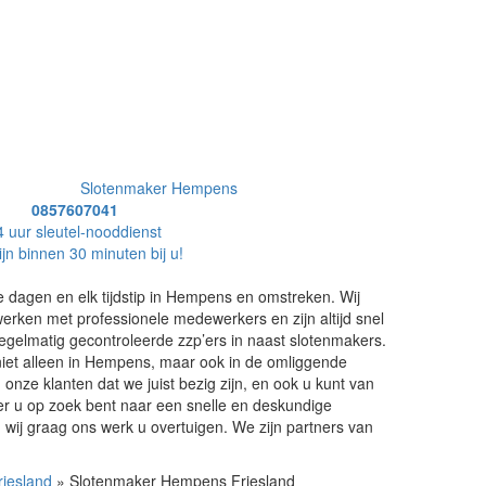
Slotenmaker Hempens
0857607041
4 uur sleutel-nooddienst
ijn binnen 30 minuten bij u!
e dagen en elk tijdstip in Hempens en omstreken. Wij
erken met professionele medewerkers en zijn altijd snel
 regelmatig gecontroleerde zzp’ers in naast slotenmakers.
e, niet alleen in Hempens, maar ook in de omliggende
 onze klanten dat we juist bezig zijn, en ook u kunt van
er u op zoek bent naar een snelle en deskundige
wij graag ons werk u overtuigen. We zijn partners van
riesland
» Slotenmaker Hempens Friesland