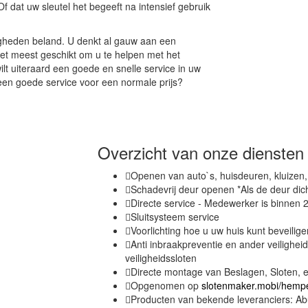
Of dat uw sleutel het begeeft na intensief gebruik
igheden beland. U denkt al gauw aan een
et meest geschikt om u te helpen met het
 uiteraard een goede en snelle service in uw
 een goede service voor een normale prijs?
Overzicht van onze dienste
Openen van auto`s, huisdeuren, kluizen
Schadevrij deur openen *Als de deur dic
Directe service - Medewerker is binnen 2
Sluitsysteem service
Voorlichting hoe u uw huis kunt beveilige
Anti inbraakpreventie en ander veilighei
veiligheidssloten
Directe montage van Beslagen, Sloten, e
Opgenomen op
slotenmaker.mobi/hemp
Producten van bekende leveranciers: Abu