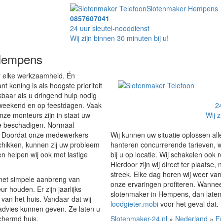
Slotenmaker Hempens
0857607041
24 uur sleutel-nooddienst
Wij zijn binnen 30 minuten bij u!
 Hempens
or elke werkzaamheid. Én
 koning is als hoogste prioriteit
kbaar als u dringend hulp nodig
t weekend en op feestdagen. Vaak
2
nze monteurs zijn in staat uw
Wij z
te beschadigen. Normaal
r. Doordat onze medewerkers
Wij kunnen uw situatie oplossen all
chikken, kunnen zij uw probleem
hanteren concurrerende tarieven, w
en helpen wij ook met lastige
bij u op locatie. Wij schakelen ook
Hierdoor zijn wij direct ter plaats
streek. Elke dag horen wij weer van
 u met simpele aanbreng van
onze ervaringen profiteren. Wanne
 houden. Er zijn jaarlijks
slotenmaker in Hempens, dan laten 
van het huis. Vandaar dat wij
loodgieter.mobi
voor het geval dat.
advies kunnen geven. Ze laten u
chermd huis.
Slotenmaker-24.nl
»
Nederland
»
F