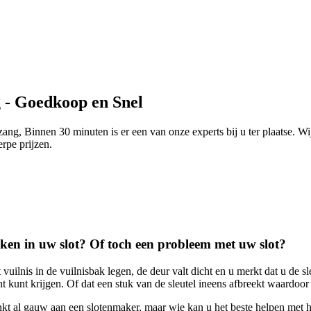
 - Goedkoop en Snel
ng, Binnen 30 minuten is er een van onze experts bij u ter plaatse. Wi
erpe prijzen.
broken in uw slot? Of toch een probleem met uw slot?
vuilnis in de vuilnisbak legen, de deur valt dicht en u merkt dat u de 
t kunt krijgen. Of dat een stuk van de sleutel ineens afbreekt waardoor
nkt al gauw aan een slotenmaker, maar wie kan u het beste helpen met h