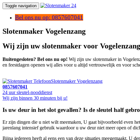
Toggle navigation
Bel ons nu op: 0857607041
Slotenmaker Vogelenzang
Wij zijn uw slotenmaker voor Vogelenzang
Buitengesloten? Bel ons nu op!
Wij zijn uw slotenmaker in Vogelenza
en feestdagen openen wij alles voor u altijd vertrouwelijk en voor sch
Slotenmaker Vogelenzang
0857607041
24 uur sleutel-nooddienst
Wij zijn binnen 30 minuten bij u!
Is uw deur in het slot gevallen? Is de sleutel half ge
Er zijn dingen die u niet wilt meemaken, U gaat bijvoorbeeld even het 
jarenlang intensief gebruik waardoor u uw deur niet meer open of dich
Bijna iedereen heeft al eens een van deze situaties meegemaakt. U de