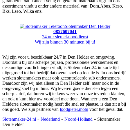
garanderen dat u alleen veilig en gekeurd materiaal krijgt. In ons
assortiment vindt u onder andere materiaal van: Dom,Abus, Keso,
Bks, Lseo, Wilka enz.
Slotenmaker Den Helder
0857607041
24 uur sleutel-nooddienst
Wij zijn binnen 30 minuten bij u!
Wij zijn voor u beschikbaar 24/7 in Den Helder en omgeving.
Doordat u bij ons scherpe prijzen, professionele werknemers en
deskundige voorlichtingen vindt, is Slotenmaker-24 in korte tijd
uitgegroeid tot het bedrijf dat overal snel op locatie is. In ons bedrijf
werken slotenmakers maar ook gecontroleerde sub ondernemers.
Daardoor zijn wij niet alleen in Den Helder zelf, maar ook in de
omgeving snel bij u thuis. Wij leveren goede diensten tegen een
scherp tarief, dat horen wij telkens weer van onze tevreden klanten,
en ook u kunt hier uw voordeel mee doen. Wanneer u een Den
Helderse slotenmaker nodig heeft die snel ter plaatse, is dan zit u bij
ons goed. We zijn partners van
loodgieter.mobi
voor het geval dat.
Slotenmaker-24.nl
»
Nederland
»
Noord-Holland
» Slotenmaker
Den Helder