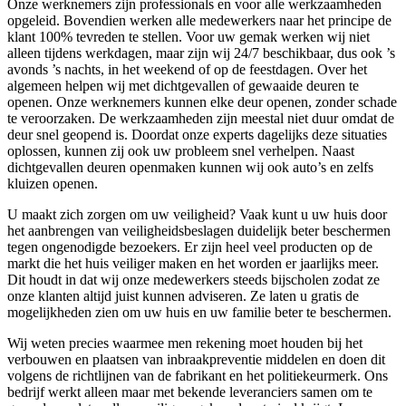
Onze werknemers zijn professionals en voor alle werkzaamheden
opgeleid. Bovendien werken alle medewerkers naar het principe de
klant 100% tevreden te stellen. Voor uw gemak werken wij niet
alleen tijdens werkdagen, maar zijn wij 24/7 beschikbaar, dus ook ’s
avonds ’s nachts, in het weekend of op de feestdagen. Over het
algemeen helpen wij met dichtgevallen of gewaaide deuren te
openen. Onze werknemers kunnen elke deur openen, zonder schade
te veroorzaken. De werkzaamheden zijn meestal niet duur omdat de
deur snel geopend is. Doordat onze experts dagelijks deze situaties
oplossen, kunnen zij ook uw probleem snel verhelpen. Naast
dichtgevallen deuren openmaken kunnen wij ook auto’s en zelfs
kluizen openen.
U maakt zich zorgen om uw veiligheid? Vaak kunt u uw huis door
het aanbrengen van veiligheidsbeslagen duidelijk beter beschermen
tegen ongenodigde bezoekers. Er zijn heel veel producten op de
markt die het huis veiliger maken en het worden er jaarlijks meer.
Dit houdt in dat wij onze medewerkers steeds bijscholen zodat ze
onze klanten altijd juist kunnen adviseren. Ze laten u gratis de
mogelijkheden zien om uw huis en uw familie beter te beschermen.
Wij weten precies waarmee men rekening moet houden bij het
verbouwen en plaatsen van inbraakpreventie middelen en doen dit
volgens de richtlijnen van de fabrikant en het politiekeurmerk. Ons
bedrijf werkt alleen maar met bekende leveranciers samen om te