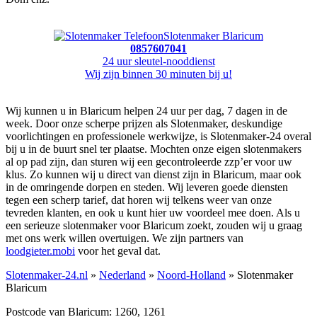
Slotenmaker Blaricum
0857607041
24 uur sleutel-nooddienst
Wij zijn binnen 30 minuten bij u!
Wij kunnen u in Blaricum helpen 24 uur per dag, 7 dagen in de
week. Door onze scherpe prijzen als Slotenmaker, deskundige
voorlichtingen en professionele werkwijze, is Slotenmaker-24 overal
bij u in de buurt snel ter plaatse. Mochten onze eigen slotenmakers
al op pad zijn, dan sturen wij een gecontroleerde zzp’er voor uw
klus. Zo kunnen wij u direct van dienst zijn in Blaricum, maar ook
in de omringende dorpen en steden. Wij leveren goede diensten
tegen een scherp tarief, dat horen wij telkens weer van onze
tevreden klanten, en ook u kunt hier uw voordeel mee doen. Als u
een serieuze slotenmaker voor Blaricum zoekt, zouden wij u graag
met ons werk willen overtuigen. We zijn partners van
loodgieter.mobi
voor het geval dat.
Slotenmaker-24.nl
»
Nederland
»
Noord-Holland
» Slotenmaker
Blaricum
Postcode van Blaricum: 1260, 1261