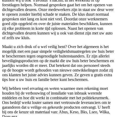
kunnen wij u ook ’s avonds ’s nachts, in het weekend of op
feestdagen helpen. Normaal gesproken gaat het om het openen van
dichtgevallen deuren. Onze medewerkers zijn in staat uw deur weer
te openen zonder hierbij schade te maken. De klus duurt normaal
gesproken niet lang en kost niet veel. Doordat onze werknemers
goed zijn opgeleid en over de juiste materialen beschikken, kunnen
zij elke probleem in korte tijd oplossen. Naast het openen van
dichtgevallen deuren kunnen wij u ook van dienst zijn met uw auto
of zelfs uw kluis.
Maakt u zich druk of u wel veilig bent? Over het algemeen is het
mogelijk met een paar simpele veiligheidsmaatregelen uw huis beter
te beschermen tegen ongenodigde buitenstaanders. Er zijn allerlei
beveiligingsproducten op de markt die uw huis beter beschermen en
jaarlijks worden dit er meer. Dat betekent dat ons personeel steeds
op de hoogte wordt gehouden van nieuwe ontwikkelingen zodat zij
ons klanten het juiste advies kunnen geven. Ze geven u gratis extra
tips hoe u uw huis en familie beter kunt beschermen.
Wij hebben veel ervaring en weten waarmee men rekening moet
houden bij de verbouwing of installatie van inbraak werende
middelen en hoe dit werkt in combinatie met het politiekeurmerk.
Ons bedrijf werkt louter samen met vertrouwde leveranciers om te
garanderen dat u veilige en gekeurde producten ontvangt. U heeft
bij ons de keuze uit materiaal van: Abus, Keso, Bks, Lseo, Wilka,
Dom enz.