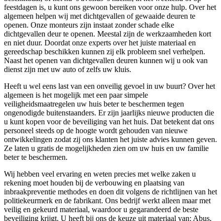
feestdagen is, u kunt ons gewoon bereiken voor onze hulp. Over het
algemeen helpen wij met dichtgevallen of gewaaide deuren te
openen. Onze monteurs zijn instaat zonder schade elke
dichtgevallen deur te openen. Meestal zijn de werkzaamheden kort
en niet duur. Doordat onze experts over het juiste materiaal en
gereedschap beschikken kunnen zij elk probleem snel verhelpen.
Naast het openen van dichtgevallen deuren kunnen wij u ook van
dienst zijn met uw auto of zelfs uw kluis.
Heeft u wel eens last van een onveilig gevoel in uw buurt? Over het
algemeen is het mogelijk met een paar simpele
veiligheidsmaatregelen uw huis beter te beschermen tegen
ongenodigde buitenstaanders. Er zijn jaarlijks nieuwe producten die
u kunt kopen voor de beveiliging van het huis. Dat betekent dat ons
personeel steeds op de hoogte wordt gehouden van nieuwe
ontwikkelingen zodat zij ons klanten het juiste advies kunnen geven.
Ze laten u gratis de mogelijkheden zien om uw huis en uw familie
beter te beschermen.
Wij hebben veel ervaring en weten precies met welke zaken u
rekening moet houden bij de verbouwing en plaatsing van
inbraakpreventie methodes en doen dit volgens de richtlijnen van het
politiekeurmerk en de fabrikant. Ons bedrijf werkt alleen maar met
veilig en gekeurd materiaal, waardoor u gegarandeerd de beste
beveiliging krijgt. U heeft bij ons de keuze uit materiaal van: Abus,