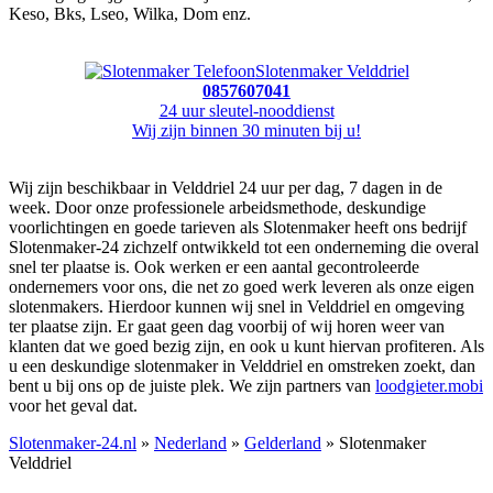
Keso, Bks, Lseo, Wilka, Dom enz.
Slotenmaker Velddriel
0857607041
24 uur sleutel-nooddienst
Wij zijn binnen 30 minuten bij u!
Wij zijn beschikbaar in Velddriel 24 uur per dag, 7 dagen in de
week. Door onze professionele arbeidsmethode, deskundige
voorlichtingen en goede tarieven als Slotenmaker heeft ons bedrijf
Slotenmaker-24 zichzelf ontwikkeld tot een onderneming die overal
snel ter plaatse is. Ook werken er een aantal gecontroleerde
ondernemers voor ons, die net zo goed werk leveren als onze eigen
slotenmakers. Hierdoor kunnen wij snel in Velddriel en omgeving
ter plaatse zijn. Er gaat geen dag voorbij of wij horen weer van
klanten dat we goed bezig zijn, en ook u kunt hiervan profiteren. Als
u een deskundige slotenmaker in Velddriel en omstreken zoekt, dan
bent u bij ons op de juiste plek. We zijn partners van
loodgieter.mobi
voor het geval dat.
Slotenmaker-24.nl
»
Nederland
»
Gelderland
» Slotenmaker
Velddriel