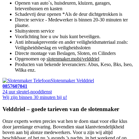
Openen van auto`s, huisdeuren, kluizen, garages,
brievenbussen en kasten
Schadevrij deur openen *Als de deur dichtgetrokken is
Directe service - Medewerker is binnen 20-30 minuten ter
plaatse.
Sluitsysteem service
Voorlichting hoe u uw huis kunt beveiligen.
Anti inbraakpreventie en ander veiligheidsmateriaal zoals:
Veiligsheidsbeslag en veiligheidssloten
Directe montage van Beslagen, Sloten, en Cilinders
Opgenomen op
slotenmaker.mobi/velddriel
Producten van bekende leveranciers: Abus, Keso, Bks, Iseo,
Wilka enz.
Slotenmaker Velddriel
0857607041
24 uur sleutel-nooddienst
Wij zijn binnen 30 minuten bij u!
Velddriel – goede tarieven van de slotenmaker
Onze experts weten precies wat hen te doen staat voor elke klus
door jarenlange ervaring. Bovendien staat klantvriendelijkheid
boven aan bij alonze medewerkers. Voor u zijn wij altijd
beschikbaar, of het nu ’s avonds ’s nachts, in het weekend of op