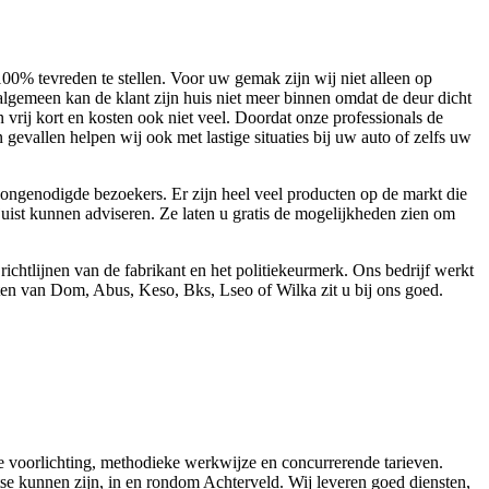
00% tevreden te stellen. Voor uw gemak zijn wij niet alleen op
algemeen kan de klant zijn huis niet meer binnen omdat de deur dicht
rij kort en kosten ook niet veel. Doordat onze professionals de
n gevallen helpen wij ook met lastige situaties bij uw auto of zelfs uw
ongenodigde bezoekers. Er zijn heel veel producten op de markt die
 juist kunnen adviseren. Ze laten u gratis de mogelijkheden zien om
htlijnen van de fabrikant en het politiekeurmerk. Ons bedrijf werkt
cten van Dom, Abus, Keso, Bks, Lseo of Wilka zit u bij ons goed.
ige voorlichting, methodieke werkwijze en concurrerende tarieven.
atse kunnen zijn, in en rondom Achterveld. Wij leveren goed diensten,