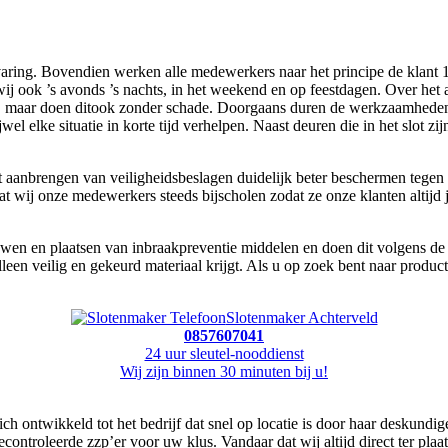
aring. Bovendien werken alle medewerkers naar het principe de klant 1
j ook ’s avonds ’s nachts, in het weekend en op feestdagen. Over het 
, maar doen ditook zonder schade. Doorgaans duren de werkzaamheden v
l elke situatie in korte tijd verhelpen. Naast deuren die in het slot zij
aanbrengen van veiligheidsbeslagen duidelijk beter beschermen tegen 
dat wij onze medewerkers steeds bijscholen zodat ze onze klanten altijd
n en plaatsen van inbraakpreventie middelen en doen dit volgens de ric
leen veilig en gekeurd materiaal krijgt. Als u op zoek bent naar produ
Slotenmaker Achterveld
0857607041
24 uur sleutel-nooddienst
Wij zijn binnen 30 minuten bij u!
ch ontwikkeld tot het bedrijf dat snel op locatie is door haar deskund
controleerde zzp’er voor uw klus. Vandaar dat wij altijd direct ter pla