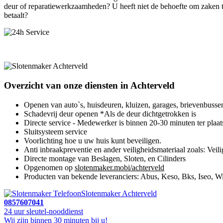
deur of reparatiewerkzaamheden? U heeft niet de behoefte om zaken te 
betaalt?
Overzicht van onze diensten in Achterveld
Openen van auto`s, huisdeuren, kluizen, garages, brievenbusse
Schadevrij deur openen *Als de deur dichtgetrokken is
Directe service - Medewerker is binnen 20-30 minuten ter plaat
Sluitsysteem service
Voorlichting hoe u uw huis kunt beveiligen.
Anti inbraakpreventie en ander veiligheidsmateriaal zoals: Veili
Directe montage van Beslagen, Sloten, en Cilinders
Opgenomen op
slotenmaker.mobi/achterveld
Producten van bekende leveranciers: Abus, Keso, Bks, Iseo, Wi
Slotenmaker Achterveld
0857607041
24 uur sleutel-nooddienst
Wij zijn binnen 30 minuten bij u!