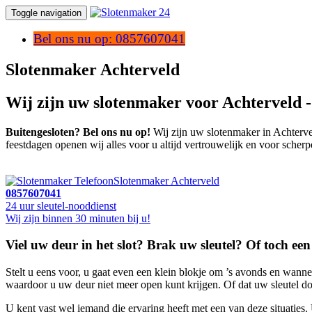
Toggle navigation
Bel ons nu op: 0857607041
Slotenmaker Achterveld
Wij zijn uw slotenmaker voor Achterveld 
Buitengesloten? Bel ons nu op!
Wij zijn uw slotenmaker in Achtervel
feestdagen openen wij alles voor u altijd vertrouwelijk en voor scherp
Slotenmaker Achterveld
0857607041
24 uur sleutel-nooddienst
Wij zijn binnen 30 minuten bij u!
Viel uw deur in het slot? Brak uw sleutel? Of toch ee
Stelt u eens voor, u gaat even een klein blokje om ’s avonds en wann
waardoor u uw deur niet meer open kunt krijgen. Of dat uw sleutel doo
U kent vast wel iemand die ervaring heeft met een van deze situaties