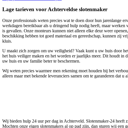
Lage tarieven voor Achterveldse slotenmaker
Onze professionals weten precies wat te doen door hun jarenlange erv
werkdagen bereikbaar als u dringend hulp nodig heeft, maar werken wi
is gevallen. Onze monteurs kunnen niet alleen elke deur weer openen
beschikking hebben tot goed materiaal en gereedschap, kunnen zij vrijwe
kluis.
U maakt zich zorgen om uw veiligheid? Vaak kunt u uw huis door het 
het huis veiliger maken en het worden er jaarlijks meer. Dit houdt in 
uw huis en uw familie beter te beschermen.
Wij weten precies waarmee men rekening moet houden bij het verbouwe
alleen maar met bekende leveranciers samen om te garanderen dat u al
Wij bieden hulp 24 uur per dag in Achterveld. Slotenmaker-24 heeft zi
Mochten onze eigen slotenmakers al op pad zijn, dan sturen wij een ge