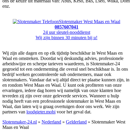
ons de keuze uit materiaal van: Abus, Keso, Bks, Lseo, Wilka, Dom
enz.
Slotenmaker West Maas en Waal
0857607041
24 uur sleutel-nooddienst
Wij zijn binnen 30 minuten bij u!
Wij zijn alle dagen en op elk tijdstip beschikbar in West Maas en
Waal en omstreken. Doordat wij deskundig advies, professionele
arbeidswijze en scherpe tarieven waarderen, is Slotenmaker-24
gegroeid tot een onderneming die overal snel beschikbaar is. In ons
bedrijf werken gecontroleerde sub ondernemers, maar ook
slotenmakers. Vandaar dat wij altijd direct ter plaatse kunnen zijn, in
en rondom West Maas en Waal. U kunt ook profiteren van onze
ervaringen, iedere dag horen wij namelijk van onze klanten hoe
tevreden zij zijn over onze geleverde services. Wanneer u hulp
nodig heeft van een professionele slotenmaker in West Maas en
Waal, dan laten wij u graag overtuigen door ons werk. We zijn
partners van
loodgieter.mobi
voor het geval dat.
Slotenmaker-24.nl
»
Nederland
»
Gelderland
» Slotenmaker West
Maas en Waal