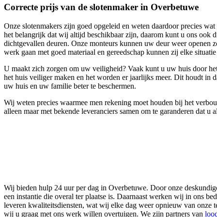
Correcte prijs van de slotenmaker in Overbetuwe
Onze slotenmakers zijn goed opgeleid en weten daardoor precies wat h
het belangrijk dat wij altijd beschikbaar zijn, daarom kunt u ons ook
dichtgevallen deuren. Onze monteurs kunnen uw deur weer openen zon
werk gaan met goed materiaal en gereedschap kunnen zij elke situati
U maakt zich zorgen om uw veiligheid? Vaak kunt u uw huis door het 
het huis veiliger maken en het worden er jaarlijks meer. Dit houdt in 
uw huis en uw familie beter te beschermen.
Wij weten precies waarmee men rekening moet houden bij het verbouwe
alleen maar met bekende leveranciers samen om te garanderen dat u al
Wij bieden hulp 24 uur per dag in Overbetuwe. Door onze deskundige v
een instantie die overal ter plaatse is. Daarnaast werken wij in ons 
leveren kwaliteitsdiensten, wat wij elke dag weer opnieuw van onze 
wij u graag met ons werk willen overtuigen. We zijn partners van
loo