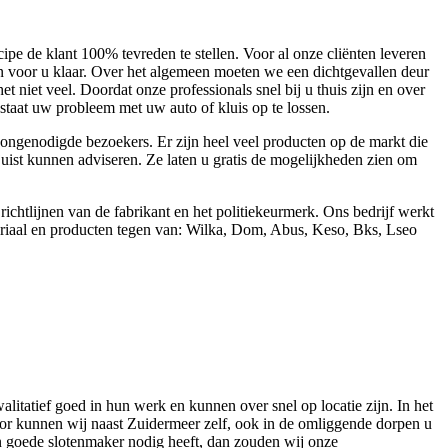
pe de klant 100% tevreden te stellen. Voor al onze cliënten leveren
aan voor u klaar. Over het algemeen moeten we een dichtgevallen deur
 niet veel. Doordat onze professionals snel bij u thuis zijn en over
n staat uw probleem met uw auto of kluis op te lossen.
ongenodigde bezoekers. Er zijn heel veel producten op de markt die
 juist kunnen adviseren. Ze laten u gratis de mogelijkheden zien om
htlijnen van de fabrikant en het politiekeurmerk. Ons bedrijf werkt
teriaal en producten tegen van: Wilka, Dom, Abus, Keso, Bks, Lseo
tatief goed in hun werk en kunnen over snel op locatie zijn. In het
oor kunnen wij naast Zuidermeer zelf, ook in de omliggende dorpen u
en goede slotenmaker nodig heeft, dan zouden wij onze