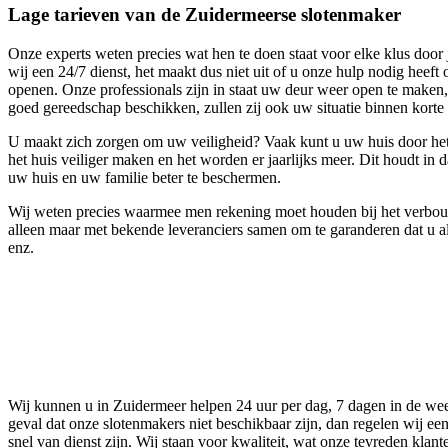
Lage tarieven van de Zuidermeerse slotenmaker
Onze experts weten precies wat hen te doen staat voor elke klus door
wij een 24/7 dienst, het maakt dus niet uit of u onze hulp nodig heef
openen. Onze professionals zijn in staat uw deur weer open te maken, 
goed gereedschap beschikken, zullen zij ook uw situatie binnen korte t
U maakt zich zorgen om uw veiligheid? Vaak kunt u uw huis door het 
het huis veiliger maken en het worden er jaarlijks meer. Dit houdt in 
uw huis en uw familie beter te beschermen.
Wij weten precies waarmee men rekening moet houden bij het verbouwe
alleen maar met bekende leveranciers samen om te garanderen dat u al
enz.
Wij kunnen u in Zuidermeer helpen 24 uur per dag, 7 dagen in de wee
geval dat onze slotenmakers niet beschikbaar zijn, dan regelen wij 
snel van dienst zijn. Wij staan voor kwaliteit, wat onze tevreden kl