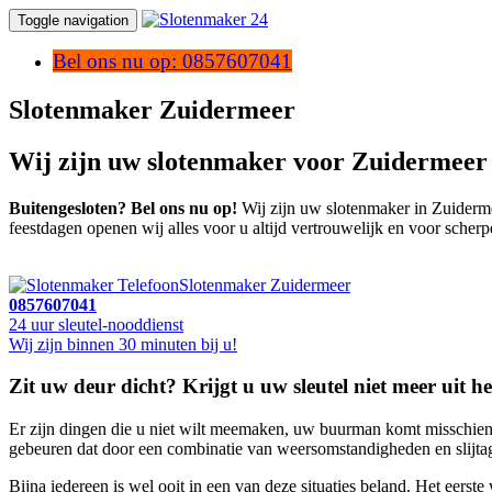
Toggle navigation
Bel ons nu op: 0857607041
Slotenmaker Zuidermeer
Wij zijn uw slotenmaker voor Zuidermeer
Buitengesloten? Bel ons nu op!
Wij zijn uw slotenmaker in Zuidermee
feestdagen openen wij alles voor u altijd vertrouwelijk en voor scherp
Slotenmaker Zuidermeer
0857607041
24 uur sleutel-nooddienst
Wij zijn binnen 30 minuten bij u!
Zit uw deur dicht? Krijgt u uw sleutel niet meer uit he
Er zijn dingen die u niet wilt meemaken, uw buurman komt misschien e
gebeuren dat door een combinatie van weersomstandigheden en slijtage
Bijna iedereen is wel ooit in een van deze situaties beland. Het eers