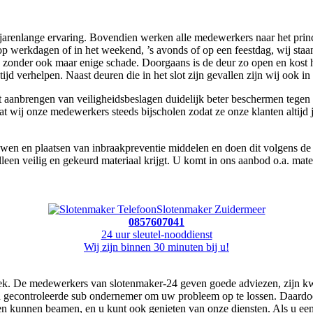
 jarenlange ervaring. Bovendien werken alle medewerkers naar het princi
t op werkdagen of in het weekend, ’s avonds of op een feestdag, wij st
zonder ook maar enige schade. Doorgaans is de deur zo open en kost het
ijd verhelpen. Naast deuren die in het slot zijn gevallen zijn wij ook i
aanbrengen van veiligheidsbeslagen duidelijk beter beschermen tegen 
dat wij onze medewerkers steeds bijscholen zodat ze onze klanten altijd
n en plaatsen van inbraakpreventie middelen en doen dit volgens de ric
leen veilig en gekeurd materiaal krijgt. U komt in ons aanbod o.a. ma
Slotenmaker Zuidermeer
0857607041
24 uur sleutel-nooddienst
Wij zijn binnen 30 minuten bij u!
k. De medewerkers van slotenmaker-24 geven goede adviezen, zijn kwali
een gecontroleerde sub ondernemer om uw probleem op te lossen. Daard
anten kunnen beamen, en u kunt ook genieten van onze diensten. Als u e