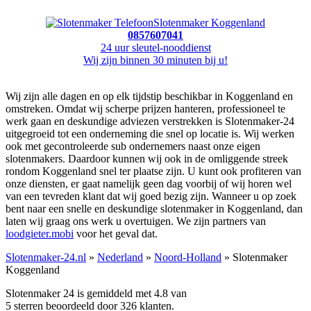
Slotenmaker Koggenland
0857607041
24 uur sleutel-nooddienst
Wij zijn binnen 30 minuten bij u!
Wij zijn alle dagen en op elk tijdstip beschikbar in Koggenland en
omstreken. Omdat wij scherpe prijzen hanteren, professioneel te
werk gaan en deskundige adviezen verstrekken is Slotenmaker-24
uitgegroeid tot een onderneming die snel op locatie is. Wij werken
ook met gecontroleerde sub ondernemers naast onze eigen
slotenmakers. Daardoor kunnen wij ook in de omliggende streek
rondom Koggenland snel ter plaatse zijn. U kunt ook profiteren van
onze diensten, er gaat namelijk geen dag voorbij of wij horen wel
van een tevreden klant dat wij goed bezig zijn. Wanneer u op zoek
bent naar een snelle en deskundige slotenmaker in Koggenland, dan
laten wij graag ons werk u overtuigen. We zijn partners van
loodgieter.mobi
voor het geval dat.
Slotenmaker-24.nl
»
Nederland
»
Noord-Holland
» Slotenmaker
Koggenland
Slotenmaker 24 is gemiddeld met
4.8
van
5
sterren beoordeeld door
326
klanten.