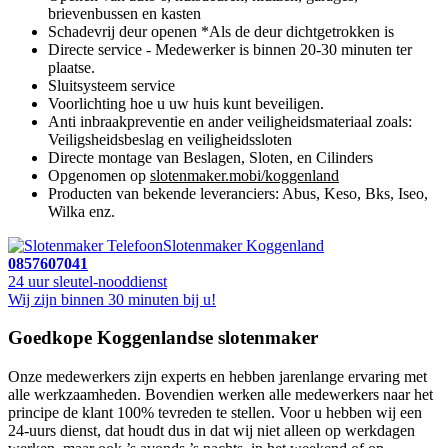
brievenbussen en kasten
Schadevrij deur openen *Als de deur dichtgetrokken is
Directe service - Medewerker is binnen 20-30 minuten ter
plaatse.
Sluitsysteem service
Voorlichting hoe u uw huis kunt beveiligen.
Anti inbraakpreventie en ander veiligheidsmateriaal zoals:
Veiligsheidsbeslag en veiligheidssloten
Directe montage van Beslagen, Sloten, en Cilinders
Opgenomen op
slotenmaker.mobi/koggenland
Producten van bekende leveranciers: Abus, Keso, Bks, Iseo,
Wilka enz.
Slotenmaker Koggenland
0857607041
24 uur sleutel-nooddienst
Wij zijn binnen 30 minuten bij u!
Goedkope Koggenlandse slotenmaker
Onze medewerkers zijn experts en hebben jarenlange ervaring met
alle werkzaamheden. Bovendien werken alle medewerkers naar het
principe de klant 100% tevreden te stellen. Voor u hebben wij een
24-uurs dienst, dat houdt dus in dat wij niet alleen op werkdagen