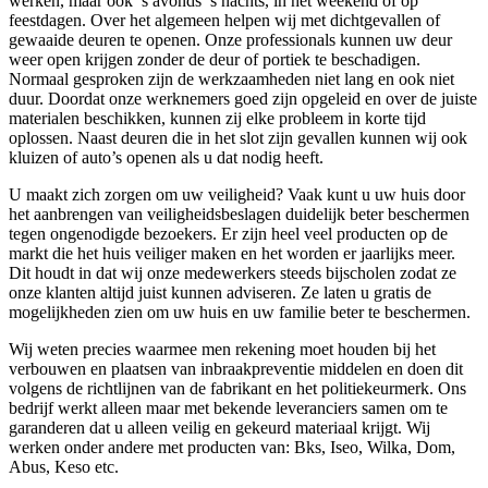
werken, maar ook ’s avonds ’s nachts, in het weekend of op
feestdagen. Over het algemeen helpen wij met dichtgevallen of
gewaaide deuren te openen. Onze professionals kunnen uw deur
weer open krijgen zonder de deur of portiek te beschadigen.
Normaal gesproken zijn de werkzaamheden niet lang en ook niet
duur. Doordat onze werknemers goed zijn opgeleid en over de juiste
materialen beschikken, kunnen zij elke probleem in korte tijd
oplossen. Naast deuren die in het slot zijn gevallen kunnen wij ook
kluizen of auto’s openen als u dat nodig heeft.
U maakt zich zorgen om uw veiligheid? Vaak kunt u uw huis door
het aanbrengen van veiligheidsbeslagen duidelijk beter beschermen
tegen ongenodigde bezoekers. Er zijn heel veel producten op de
markt die het huis veiliger maken en het worden er jaarlijks meer.
Dit houdt in dat wij onze medewerkers steeds bijscholen zodat ze
onze klanten altijd juist kunnen adviseren. Ze laten u gratis de
mogelijkheden zien om uw huis en uw familie beter te beschermen.
Wij weten precies waarmee men rekening moet houden bij het
verbouwen en plaatsen van inbraakpreventie middelen en doen dit
volgens de richtlijnen van de fabrikant en het politiekeurmerk. Ons
bedrijf werkt alleen maar met bekende leveranciers samen om te
garanderen dat u alleen veilig en gekeurd materiaal krijgt. Wij
werken onder andere met producten van: Bks, Iseo, Wilka, Dom,
Abus, Keso etc.