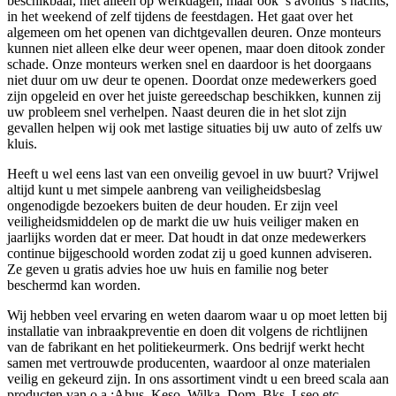
beschikbaar, niet alleen op werkdagen, maar ook ’s avonds ’s nachts,
in het weekend of zelf tijdens de feestdagen. Het gaat over het
algemeen om het openen van dichtgevallen deuren. Onze monteurs
kunnen niet alleen elke deur weer openen, maar doen ditook zonder
schade. Onze monteurs werken snel en daardoor is het doorgaans
niet duur om uw deur te openen. Doordat onze medewerkers goed
zijn opgeleid en over het juiste gereedschap beschikken, kunnen zij
uw probleem snel verhelpen. Naast deuren die in het slot zijn
gevallen helpen wij ook met lastige situaties bij uw auto of zelfs uw
kluis.
Heeft u wel eens last van een onveilig gevoel in uw buurt? Vrijwel
altijd kunt u met simpele aanbreng van veiligheidsbeslag
ongenodigde bezoekers buiten de deur houden. Er zijn veel
veiligheidsmiddelen op de markt die uw huis veiliger maken en
jaarlijks worden dat er meer. Dat houdt in dat onze medewerkers
continue bijgeschoold worden zodat zij u goed kunnen adviseren.
Ze geven u gratis advies hoe uw huis en familie nog beter
beschermd kan worden.
Wij hebben veel ervaring en weten daarom waar u op moet letten bij
installatie van inbraakpreventie en doen dit volgens de richtlijnen
van de fabrikant en het politiekeurmerk. Ons bedrijf werkt hecht
samen met vertrouwde producenten, waardoor al onze materialen
veilig en gekeurd zijn. In ons assortiment vindt u een breed scala aan
producten van o.a.:Abus, Keso, Wilka, Dom, Bks, Lseo etc.