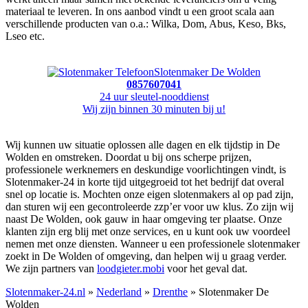
materiaal te leveren. In ons aanbod vindt u een groot scala aan
verschillende producten van o.a.: Wilka, Dom, Abus, Keso, Bks,
Lseo etc.
Slotenmaker De Wolden
0857607041
24 uur sleutel-nooddienst
Wij zijn binnen 30 minuten bij u!
Wij kunnen uw situatie oplossen alle dagen en elk tijdstip in De
Wolden en omstreken. Doordat u bij ons scherpe prijzen,
professionele werknemers en deskundige voorlichtingen vindt, is
Slotenmaker-24 in korte tijd uitgegroeid tot het bedrijf dat overal
snel op locatie is. Mochten onze eigen slotenmakers al op pad zijn,
dan sturen wij een gecontroleerde zzp’er voor uw klus. Zo zijn wij
naast De Wolden, ook gauw in haar omgeving ter plaatse. Onze
klanten zijn erg blij met onze services, en u kunt ook uw voordeel
nemen met onze diensten. Wanneer u een professionele slotenmaker
zoekt in De Wolden of omgeving, dan helpen wij u graag verder.
We zijn partners van
loodgieter.mobi
voor het geval dat.
Slotenmaker-24.nl
»
Nederland
»
Drenthe
» Slotenmaker De
Wolden