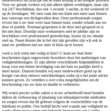
medewerkers het principe dat de klant koning is als hoogste prioriteit
Voor uw gemak werken wij niet alleen tijdens werkdagen, maar zijn
wij 24/7 beschikbaar, dus ook ’s avonds ’s nachts, in het weekend of
op de feestdagen. We zien vaak dat een klant niet meer naar binnen
kan vanwege een dichtgevallen deur. Onze professionals zorgen
ervoor dat u uw huis weer naar binnen kunt, zonder schade aan uw
deur of portiek. Normaal gesproken is de deur snel geopend en is
het niet duur. Doordat onze werknemers snel ter plekke zijn en
beschikken over professioneel gereedschap, lossen zij uw situatie
snel op. Naast deuren die in het slot zijn gevallen zijn wij ook in
staat uw probleem met uw auto of kluis op te lossen.
voelt u zich soms niet veilig in huis? U kunt uw huis beter
beschermen tegen ongewenste bezoekers door het aanbrengen van
veiligheidsbeslagen. Er zijn allerlei verschillende hulpmiddelen te
koop voor een betere beveiliging van het huis en jaarlijks heeft u
meer keuze. Daarom houden wij onze medewerkers goed op de
hoogte van deze nieuwe ontwikkelingen zodat zij u het juiste advies
kunnen geven. Ze vertellen u over extra mogelijkheden om de
bescherming van uw huis en familie te verbeteren.
Wij weten precies welke zaken u in uw achterhoofd moet houden
tijdens de verbouwing of plaatsing van inbraakpreventie methoden
en zorgen ervoor dat dit gebeurt volgens de voorschriften van de
fabrikant en politie. Ons bedrijf hecht veel waarde aan veiligheid en
werkt alleen maar samen met bekende leveranciers om u veilig