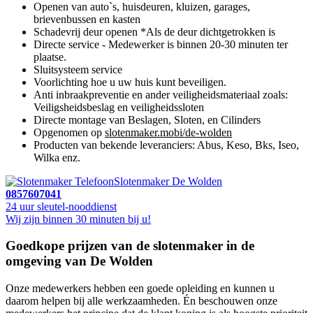
Openen van auto`s, huisdeuren, kluizen, garages,
brievenbussen en kasten
Schadevrij deur openen *Als de deur dichtgetrokken is
Directe service - Medewerker is binnen 20-30 minuten ter
plaatse.
Sluitsysteem service
Voorlichting hoe u uw huis kunt beveiligen.
Anti inbraakpreventie en ander veiligheidsmateriaal zoals:
Veiligsheidsbeslag en veiligheidssloten
Directe montage van Beslagen, Sloten, en Cilinders
Opgenomen op
slotenmaker.mobi/de-wolden
Producten van bekende leveranciers: Abus, Keso, Bks, Iseo,
Wilka enz.
Slotenmaker De Wolden
0857607041
24 uur sleutel-nooddienst
Wij zijn binnen 30 minuten bij u!
Goedkope prijzen van de slotenmaker in de
omgeving van De Wolden
Onze medewerkers hebben een goede opleiding en kunnen u
daarom helpen bij alle werkzaamheden. Én beschouwen onze