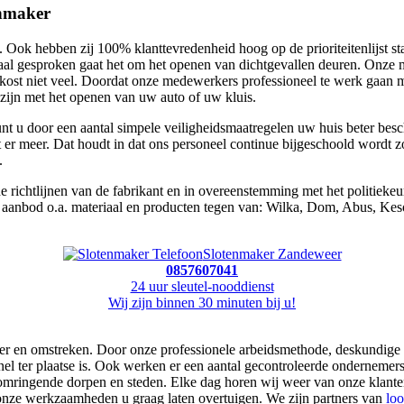
enmaker
ok hebben zij 100% klanttevredenheid hoog op de prioriteitenlijst staa
aal gesproken gaat het om het openen van dichtgevallen deuren. Onze me
kost niet veel. Doordat onze medewerkers professioneel te werk gaan me
zijn met het openen van uw auto of uw kluis.
unt u door een aantal simpele veiligheidsmaatregelen uw huis beter be
 er meer. Dat houdt in dat ons personeel continue bijgeschoold wordt zod
.
de richtlijnen van de fabrikant en in overeenstemming met het politiek
s aanbod o.a. materiaal en producten tegen van: Wilka, Dom, Abus, Kes
Slotenmaker Zandeweer
0857607041
24 uur sleutel-nooddienst
Wij zijn binnen 30 minuten bij u!
eer en omstreken. Door onze professionele arbeidsmethode, deskundige v
el ter plaatse is. Ook werken er een aantal gecontroleerde ondernemers
omringende dorpen en steden. Elke dag horen wij weer van onze klanten
 onze werkzaamheden u graag laten overtuigen. We zijn partners van
loo