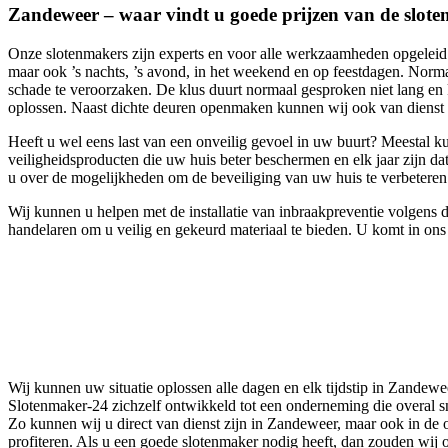
Zandeweer – waar vindt u goede prijzen van de slot
Onze slotenmakers zijn experts en voor alle werkzaamheden opgeleid. O
maar ook ’s nachts, ’s avond, in het weekend en op feestdagen. Norm
schade te veroorzaken. De klus duurt normaal gesproken niet lang en 
oplossen. Naast dichte deuren openmaken kunnen wij ook van dienst 
Heeft u wel eens last van een onveilig gevoel in uw buurt? Meestal k
veiligheidsproducten die uw huis beter beschermen en elk jaar zijn dat
u over de mogelijkheden om de beveiliging van uw huis te verbeteren
Wij kunnen u helpen met de installatie van inbraakpreventie volgens 
handelaren om u veilig en gekeurd materiaal te bieden. U komt in on
Wij kunnen uw situatie oplossen alle dagen en elk tijdstip in Zandew
Slotenmaker-24 zichzelf ontwikkeld tot een onderneming die overal sn
Zo kunnen wij u direct van dienst zijn in Zandeweer, maar ook in de 
profiteren. Als u een goede slotenmaker nodig heeft, dan zouden wij