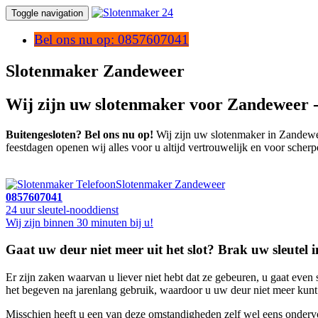
Toggle navigation
Bel ons nu op: 0857607041
Slotenmaker Zandeweer
Wij zijn uw slotenmaker voor Zandeweer 
Buitengesloten? Bel ons nu op!
Wij zijn uw slotenmaker in Zandeweer
feestdagen openen wij alles voor u altijd vertrouwelijk en voor scherp
Slotenmaker Zandeweer
0857607041
24 uur sleutel-nooddienst
Wij zijn binnen 30 minuten bij u!
Gaat uw deur niet meer uit het slot? Brak uw sleutel in
Er zijn zaken waarvan u liever niet hebt dat ze gebeuren, u gaat even s
het begeven na jarenlang gebruik, waardoor u uw deur niet meer kunt op
Misschien heeft u een van deze omstandigheden zelf wel eens ondervo