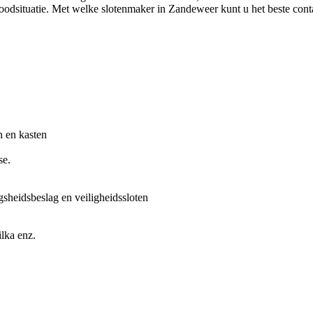
noodsituatie. Met welke slotenmaker in Zandeweer kunt u het beste cont
n en kasten
se.
gsheidsbeslag en veiligheidssloten
lka enz.