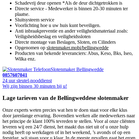
Schadevrij deur openen *Als de deur dichtgetrokken is
Directe service - Medewerker is binnen 20-30 minuten ter
plaatse.
Sluitsysteem service
Voorlichting hoe u uw huis kunt beveiligen.
Anti inbraakpreventie en ander veiligheidsmateriaal zoals:
Veiligsheidsbeslag en veiligheidssloten
Directe montage van Beslagen, Sloten, en Cilinders
Opgenomen op
slotenmaker.mobi/bellingwedde
Producten van bekende leveranciers: Abus, Keso, Bks, Iseo,
Wilka enz.
Slotenmaker Bellingwedde
0857607041
24 uur sleutel-nooddienst
Wij zijn binnen 30 minuten bij u!
Lage tarieven van de Bellingweddese slotenmaker
Onze experts weten precies wat hen te doen staat voor elke klus
door jarenlange ervaring. Bovendien werken alle medewerkers naar
het principe de klant 100% tevreden te stellen. Voor al onze cliënten
leveren wij een 24/7 dienst, het maakt dus niet uit of u onze hulp
nodig heeft op werkdagen of in het weekend, ’s avonds of op een
feestdag, wij staan voor u klaar. In de meeste gevallen gaat het erom