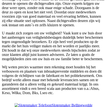
deuren te openen die dichtgevallen zijn. Onze experts krijgen uw
deur weer open, zonder ook maar enige schade. Doorgaans is de
deur zo open en kost het niet veel. Doordat onze medewerkers
voorzien zijn van goed materiaal en veel ervaring hebben, kunnen
zij elke situatie snel oplossen. Naast dichtgevallen deuren zijn wij
ook instaat om auto`s en zelfs kluizen te openen.
U maakt zich zorgen om uw veiligheid? Vaak kunt u uw huis door
het aanbrengen van veiligheidsbeslagen duidelijk beter beschermen
tegen ongenodigde bezoekers. Er zijn heel veel producten op de
markt die het huis veiliger maken en het worden er jaarlijks meer.
Dit houdt in dat wij onze medewerkers steeds bijscholen zodat ze
onze klanten altijd juist kunnen adviseren. Ze laten u gratis de
mogelijkheden zien om uw huis en uw familie beter te beschermen.
Wij weten precies waarmee men rekening moet houden bij het
verbouwen en plaatsen van inbraakpreventie middelen en doen dit
volgens de richtlijnen van de fabrikant en het politiekeurmerk. Ons
bedrijf werkt alleen maar met bekende leveranciers samen om te
garanderen dat u alleen veilig en gekeurd materiaal krijgt. In ons
assortiment vindt u een breed scala aan producten van o.a.:Abus,
Keso, Wilka, Dom, Bks, Lseo etc.
Slotenmaker Bellingwedde