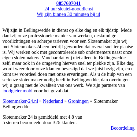
0857607041
24 uur sleutel-nooddienst
Wij zijn binnen 30 minuten bij u!
Wij zijn in Bellingwedde in dienst op elke dag en elk tijdstip. Mede
dankzij onze professionele manier van werken, deskundige
voorlichtingen en scherpe tarieven voor een Slotenmaker zijn wij
met Slotenmaker-24 een bedrijf geworden dat overal snel ter plaatse
is. Wij werken ook met gecontroleerde sub ondernemers naast onze
eigen slotenmakers. Vandaar dat wij niet alleen in Bellingwedde
zelf, maar ook in de omgeving hiervan snel ter plekke zijn. Elke dag
wordt weer door onze klanten bevestigd dat we juist bezig zijn, en u
kunt uw voordeel doen met onze ervaringen. Als u de hulp van een
serieuze slotenmaker nodig heeft in Bellingwedde, dan overtuigen
wij u graag met de kwaliteit van ons werk. We zijn partners van
loodgieter.mobi
voor het geval dat.
Slotenmaker-24.nl
»
Nederland
»
Groningen
» Slotenmaker
Bellingwedde
Slotenmaker 24 is gemiddeld met
4.8
van
5
sterren beoordeeld door
326
klanten.
Beoordeling