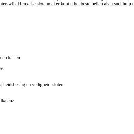
terswijk Henxelse slotenmaker kunt u het beste bellen als u snel hulp n
n en kasten
se.
gsheidsbeslag en veiligheidssloten
lka enz.