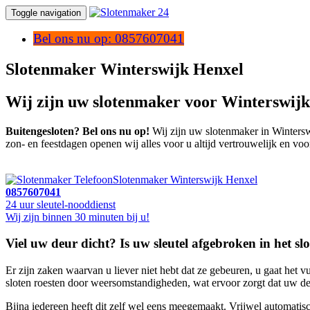
Toggle navigation
Bel ons nu op: 0857607041
Slotenmaker Winterswijk Henxel
Wij zijn uw slotenmaker voor Winterswijk
Buitengesloten? Bel ons nu op!
Wij zijn uw slotenmaker in Winterswi
zon- en feestdagen openen wij alles voor u altijd vertrouwelijk en voo
Slotenmaker Winterswijk Henxel
0857607041
24 uur sleutel-nooddienst
Wij zijn binnen 30 minuten bij u!
Viel uw deur dicht? Is uw sleutel afgebroken in het sl
Er zijn zaken waarvan u liever niet hebt dat ze gebeuren, u gaat het vu
sloten roesten door weersomstandigheden, wat ervoor zorgt dat uw deu
Bijna iedereen heeft dit zelf wel eens meegemaakt. Vrijwel automati