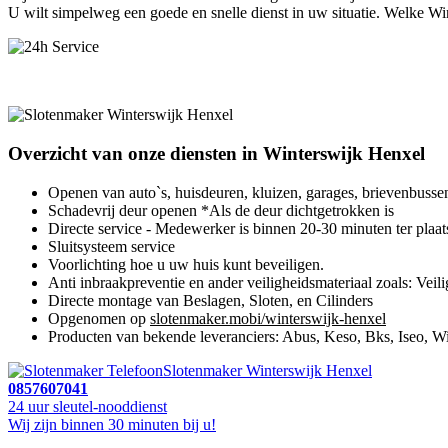
U wilt simpelweg een goede en snelle dienst in uw situatie. Welke Win
Overzicht van onze diensten in Winterswijk Henxel
Openen van auto`s, huisdeuren, kluizen, garages, brievenbusse
Schadevrij deur openen *Als de deur dichtgetrokken is
Directe service - Medewerker is binnen 20-30 minuten ter plaat
Sluitsysteem service
Voorlichting hoe u uw huis kunt beveiligen.
Anti inbraakpreventie en ander veiligheidsmateriaal zoals: Veili
Directe montage van Beslagen, Sloten, en Cilinders
Opgenomen op
slotenmaker.mobi/winterswijk-henxel
Producten van bekende leveranciers: Abus, Keso, Bks, Iseo, Wi
Slotenmaker Winterswijk Henxel
0857607041
24 uur sleutel-nooddienst
Wij zijn binnen 30 minuten bij u!