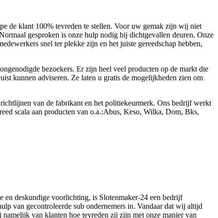
 de klant 100% tevreden te stellen. Voor uw gemak zijn wij niet
 Normaal gesproken is onze hulp nodig bij dichtgevallen deuren. Onze
edewerkers snel ter plekke zijn en het juiste gereedschap hebben,
ongenodigde bezoekers. Er zijn heel veel producten op de markt die
 juist kunnen adviseren. Ze laten u gratis de mogelijkheden zien om
htlijnen van de fabrikant en het politiekeurmerk. Ons bedrijf werkt
n breed scala aan producten van o.a.:Abus, Keso, Wilka, Dom, Bks,
ze en deskundige voorlichting, is Slotenmaker-24 een bedrijf
hulp van gecontroleerde sub ondernemers in. Vandaar dat wij altijd
j namelijk van klanten hoe tevreden zij zijn met onze manier van