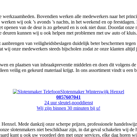
le werkzaamheden. Bovendien werken alle medewerkers naar het principe
r werken wij ook ’s avonds ’s nachts, in het weekend en op feestdagen.
 openen van de deur is zo gebeurd en is ook niet duur. Doordat onze m
hte deuren kunnen wij u ook helpen met problemen met uw auto of kluis.
aanbrengen van veiligheidsbeslagen duidelijk beter beschermen tegen 
dat wij onze medewerkers steeds bijscholen zodat ze onze klanten altijd
n en plaatsen van inbraakpreventie middelen en doen dit volgens de ric
leen veilig en gekeurd materiaal krijgt. In ons assortiment vindt u ee
Slotenmaker Winterswijk Henxel
0857607041
24 uur sleutel-nooddienst
Wij zijn binnen 30 minuten bij u!
jk Henxel. Mede dankzij onze scherpe prijzen, professionele handelswij
onze slotenmakers niet beschikbaar zijn, in dat geval schakelen wij de 
eraard kunt u ook uw voordeel den met onze services, elke dag horen wi