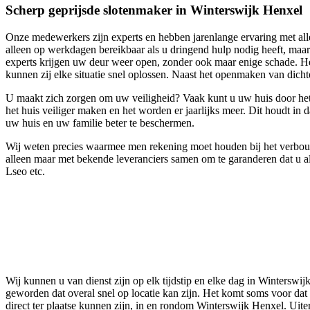
Scherp geprijsde slotenmaker in Winterswijk Henxel
Onze medewerkers zijn experts en hebben jarenlange ervaring met al
alleen op werkdagen bereikbaar als u dringend hulp nodig heeft, maa
experts krijgen uw deur weer open, zonder ook maar enige schade. Het
kunnen zij elke situatie snel oplossen. Naast het openmaken van dic
U maakt zich zorgen om uw veiligheid? Vaak kunt u uw huis door het 
het huis veiliger maken en het worden er jaarlijks meer. Dit houdt in 
uw huis en uw familie beter te beschermen.
Wij weten precies waarmee men rekening moet houden bij het verbouwe
alleen maar met bekende leveranciers samen om te garanderen dat u al
Lseo etc.
Wij kunnen u van dienst zijn op elk tijdstip en elke dag in Winterswi
geworden dat overal snel op locatie kan zijn. Het komt soms voor dat 
direct ter plaatse kunnen zijn, in en rondom Winterswijk Henxel. Uit