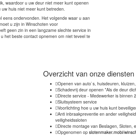
uik, waardoor u uw deur niet meer kunt openen
 u uw huis niet meer kunt betreden.
el eens ondervonden. Het volgende waar u aan
moet u zijn in Winschoten voor
ft geen zin in een langzame slechte service in
 u het beste contact opnemen om niet teveel te
Overzicht van onze diensten
Openen van auto`s, huisdeuren, kluizen
Schadevrij deur openen *Als de deur dic
Directe service - Medewerker is binnen 2
Sluitsysteem service
Voorlichting hoe u uw huis kunt beveilige
Anti inbraakpreventie en ander veilighei
veiligheidssloten
Directe montage van Beslagen, Sloten, e
Opgenomen op
slotenmaker.mobi/winsc