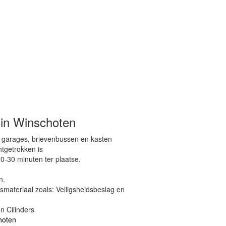
 in Winschoten
, garages, brievenbussen en kasten
htgetrokken is
0-30 minuten ter plaatse.
n.
dsmateriaal zoals: Veiligsheidsbeslag en
n Cilinders
hoten