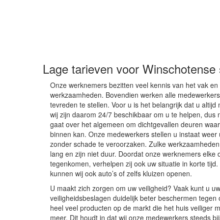
Lage tarieven voor Winschotense
Onze werknemers bezitten veel kennis van het vak en z
werkzaamheden. Bovendien werken alle medewerkers n
tevreden te stellen. Voor u is het belangrijk dat u altij
wij zijn daarom 24/7 beschikbaar om u te helpen, dus 
gaat over het algemeen om dichtgevallen deuren waar
binnen kan. Onze medewerkers stellen u instaat weer 
zonder schade te veroorzaken. Zulke werkzaamheden 
lang en zijn niet duur. Doordat onze werknemers elke
tegenkomen, verhelpen zij ook uw situatie in korte tijd
kunnen wij ook auto’s of zelfs kluizen openen.
U maakt zich zorgen om uw veiligheid? Vaak kunt u u
veiligheidsbeslagen duidelijk beter beschermen tegen
heel veel producten op de markt die het huis veiliger m
meer. Dit houdt in dat wij onze medewerkers steeds bi