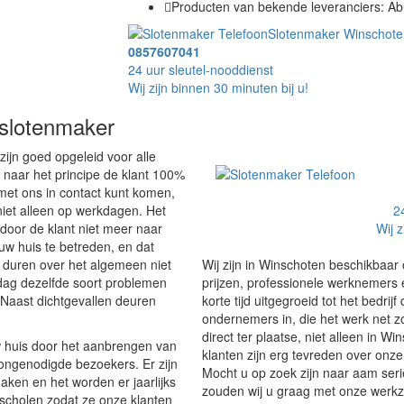
Producten van bekende leveranciers: Abu
Slotenmaker Winschote
0857607041
24 uur sleutel-nooddienst
Wij zijn binnen 30 minuten bij u!
 slotenmaker
ijn goed opgeleid voor alle
aar het principe de klant 100%
d met ons in contact kunt komen,
niet alleen op werkdagen. Het
2
door de klant niet meer naar
Wij z
uw huis te betreden, en dat
duren over het algemeen niet
Wij zijn in Winschoten beschikbaar 
 dag dezelfde soort problemen
prijzen, professionele werknemers 
. Naast dichtgevallen deuren
korte tijd uitgegroeid tot het bedrij
ondernemers in, die het werk net z
direct ter plaatse, niet alleen in 
w huis door het aanbrengen van
klanten zijn erg tevreden over onze
 ongenodigde bezoekers. Er zijn
Mocht u op zoek zijn naar aam ser
aken en het worden er jaarlijks
zouden wij u graag met onze werkz
jscholen zodat ze onze klanten