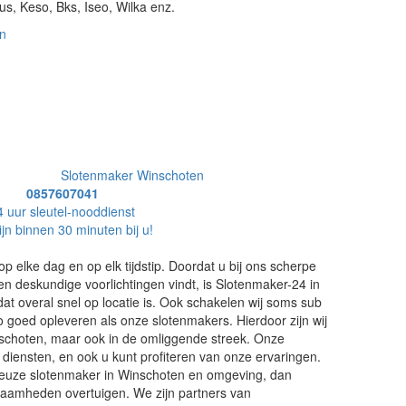
s, Keso, Bks, Iseo, Wilka enz.
n
Slotenmaker Winschoten
0857607041
4 uur sleutel-nooddienst
ijn binnen 30 minuten bij u!
op elke dag en op elk tijdstip. Doordat u bij ons scherpe
en deskundige voorlichtingen vindt, is Slotenmaker-24 in
f dat overal snel op locatie is. Ook schakelen wij soms sub
o goed opleveren als onze slotenmakers. Hierdoor zijn wij
Winschoten, maar ook in de omliggende streek. Onze
 diensten, en ook u kunt profiteren van onze ervaringen.
ieuze slotenmaker in Winschoten en omgeving, dan
aamheden overtuigen. We zijn partners van