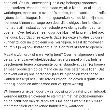
opgeleid. Ook is klantvriendelijkheid erg belangrijk vooronze
medewerkers. Voor iedereen staan wij altijd klaar, niet alleen op
werkdagen, maar ook ’s avonds ’s nachts, in het weekend of zelfs
tijdens de feestdagen. Normaal gesproken kan de klant zijn huis
niet meer binnen vanwege een deur die dichtgevallen is. Onze
monteurs zijn instaat zonder schade elke dichtgevallen deur te
openen. Over het algemeen duurt de klus niet lang en is het ook
niet duur. Doordat onze experts dagelijks deze situaties oplossen,
kunnen zij ook uw probleem snel verhelpen. Naast dichtgevallen
deuren zijn wij ook instaat om auto`s en zelfs kluizen te openen.
Maakt u zich druk of u wel veilig bent? Over het algemeen is met
de aanbrengvanveiligheidsbeslag het erg simpel om uw huis te
beschermen tegen ongewenste buitenstaanders. Jaarlijks komen
er meer producten op de markt die uw huis beter beveiligen. Dat
betekent dat wij ons personeel jaarlijks bijscholen zodat onze
klanten het altijd het juiste advies krijgen. Ze geven u gratis extra
mogelijkheden en advies voor een veiligere woning.
Wij kunnen u helpen door uw verbouwing of plaatsing van inbraak
werende middelen overeen te stemmen met het politiekeurmerk
en de richtlijnen van de fabrikant. Ons bedrijf werkt alleen maar
met materialen van bekende handelaren, waardoor u