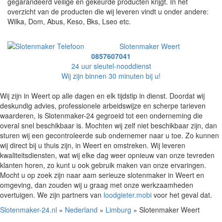
gegarandeerd veilige en gekeurde producten krijgt. In het
overzicht van de producten die wij leveren vindt u onder andere:
Wilka, Dom, Abus, Keso, Bks, Lseo etc.
Slotenmaker Weert
0857607041
24 uur sleutel-nooddienst
Wij zijn binnen 30 minuten bij u!
Wij zijn in Weert op alle dagen en elk tijdstip in dienst. Doordat wij
deskundig advies, professionele arbeidswijze en scherpe tarieven
waarderen, is Slotenmaker-24 gegroeid tot een onderneming die
overal snel beschikbaar is. Mochten wij zelf niet beschikbaar zijn, dan
sturen wij een gecontroleerde sub ondernemer naar u toe. Zo kunnen
wij direct bij u thuis zijn, in Weert en omstreken. Wij leveren
kwaliteitsdiensten, wat wij elke dag weer opnieuw van onze tevreden
klanten horen, zo kunt u ook gebruik maken van onze ervaringen.
Mocht u op zoek zijn naar aam serieuze slotenmaker in Weert en
omgeving, dan zouden wij u graag met onze werkzaamheden
overtuigen. We zijn partners van
loodgieter.mobi
voor het geval dat.
Slotenmaker-24.nl
»
Nederland
»
Limburg
» Slotenmaker Weert