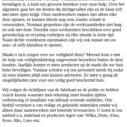
feestdagen is, u kunt ons gewoon bereiken voor onze hulp. Over het
algemeen gaat het om deuren die dichtgevallen zijn en de klant zelf
niet meer open krijgt. Onze medewerkers maken niet alleen elke
deur openen, ze kunnen ditook nog eens zonder schade te
veroorzaken. Normaal gesproken zijn de werkzaamheden niet lang
en ook niet duur. Doordat onze werknemers beschikken over goed
gereedschap en ervaring verhelpen zij elke situatie in korte tijd.
Naast dichte voordeuren openmaken zijn wij ook instaat om uw
auto- of zelfs kluisdeur te openen.
Maakt u zich zorgen over uw veiligheid thuis? Meestal kunt u met
de hulp van veiligheidsbeslag ongewenste bezoekers buiten de deur
houden. Jaarlijks komen er meer producten op de markt die uw huis
beter beveiligen. Vandaar scholen wij ons personeel steeds bij zodat
zij onze klanten altijd juist kunnen adviseren. Ze laten u graag de
mogelijkheden zien voor een veilig goed beschermd huis.
Wij volgen de richtlijnen van de fabrikant en de politie en hebben
exacte kennis waarmee men rekening moet houden tijdens
verbouwing of installatie van inbraak werende middelen. Ons
bedrijf verzekert u van veilige en gekeurde materialen omdat wij
alleen maar samenwerken met bekende leveranciers. U komt in ons
aanbod o.a. materiaal en producten tegen van: Wilka, Dom, Abus,
Keso, Bks, Lseo enz.