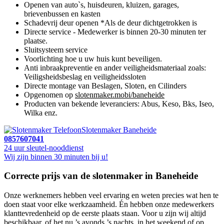
Openen van auto`s, huisdeuren, kluizen, garages,
brievenbussen en kasten
Schadevrij deur openen *Als de deur dichtgetrokken is
Directe service - Medewerker is binnen 20-30 minuten ter
plaatse.
Sluitsysteem service
Voorlichting hoe u uw huis kunt beveiligen.
Anti inbraakpreventie en ander veiligheidsmateriaal zoals:
Veiligsheidsbeslag en veiligheidssloten
Directe montage van Beslagen, Sloten, en Cilinders
Opgenomen op
slotenmaker.mobi/baneheide
Producten van bekende leveranciers: Abus, Keso, Bks, Iseo,
Wilka enz.
Slotenmaker Baneheide
0857607041
24 uur sleutel-nooddienst
Wij zijn binnen 30 minuten bij u!
Correcte prijs van de slotenmaker in Baneheide
Onze werknemers hebben veel ervaring en weten precies wat hen te
doen staat voor elke werkzaamheid. Én hebben onze medewerkers
klanttevredenheid op de eerste plaats staan. Voor u zijn wij altijd
beschikbaar, of het nu ’s avonds ’s nachts, in het weekend of op