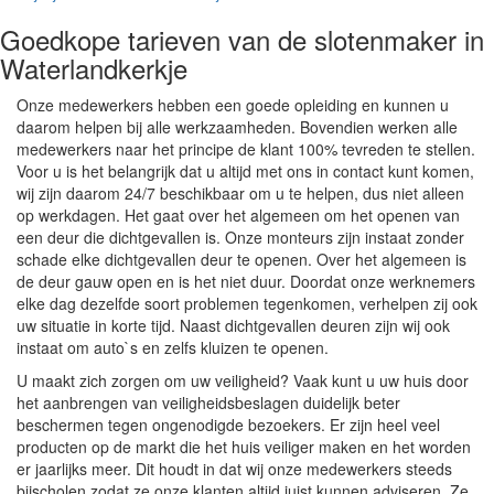
Goedkope tarieven van de slotenmaker in
Waterlandkerkje
Onze medewerkers hebben een goede opleiding en kunnen u
daarom helpen bij alle werkzaamheden. Bovendien werken alle
medewerkers naar het principe de klant 100% tevreden te stellen.
Voor u is het belangrijk dat u altijd met ons in contact kunt komen,
wij zijn daarom 24/7 beschikbaar om u te helpen, dus niet alleen
op werkdagen. Het gaat over het algemeen om het openen van
een deur die dichtgevallen is. Onze monteurs zijn instaat zonder
schade elke dichtgevallen deur te openen. Over het algemeen is
de deur gauw open en is het niet duur. Doordat onze werknemers
elke dag dezelfde soort problemen tegenkomen, verhelpen zij ook
uw situatie in korte tijd. Naast dichtgevallen deuren zijn wij ook
instaat om auto`s en zelfs kluizen te openen.
U maakt zich zorgen om uw veiligheid? Vaak kunt u uw huis door
het aanbrengen van veiligheidsbeslagen duidelijk beter
beschermen tegen ongenodigde bezoekers. Er zijn heel veel
producten op de markt die het huis veiliger maken en het worden
er jaarlijks meer. Dit houdt in dat wij onze medewerkers steeds
bijscholen zodat ze onze klanten altijd juist kunnen adviseren. Ze