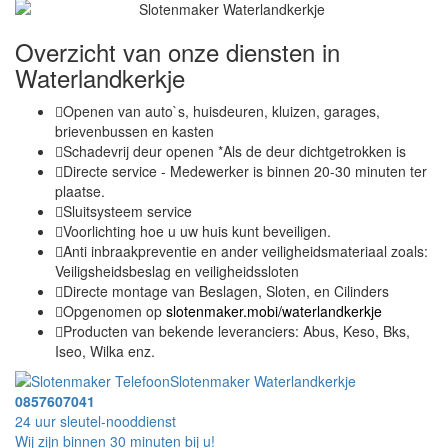
Overzicht van onze diensten in
Waterlandkerkje
Openen van auto`s, huisdeuren, kluizen, garages,
brievenbussen en kasten
Schadevrij deur openen *Als de deur dichtgetrokken is
Directe service - Medewerker is binnen 20-30 minuten ter
plaatse.
Sluitsysteem service
Voorlichting hoe u uw huis kunt beveiligen.
Anti inbraakpreventie en ander veiligheidsmateriaal zoals:
Veiligsheidsbeslag en veiligheidssloten
Directe montage van Beslagen, Sloten, en Cilinders
Opgenomen op
slotenmaker.mobi/waterlandkerkje
Producten van bekende leveranciers: Abus, Keso, Bks,
Iseo, Wilka enz.
Slotenmaker Waterlandkerkje
0857607041
24 uur sleutel-nooddienst
Wij zijn binnen 30 minuten bij u!