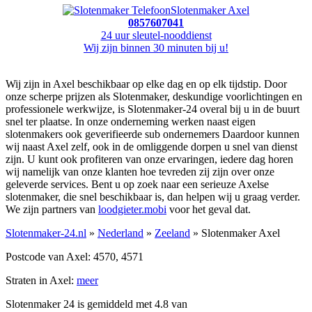
Slotenmaker Axel
0857607041
24 uur sleutel-nooddienst
Wij zijn binnen 30 minuten bij u!
Wij zijn in Axel beschikbaar op elke dag en op elk tijdstip. Door
onze scherpe prijzen als Slotenmaker, deskundige voorlichtingen en
professionele werkwijze, is Slotenmaker-24 overal bij u in de buurt
snel ter plaatse. In onze onderneming werken naast eigen
slotenmakers ook geverifieerde sub ondernemers Daardoor kunnen
wij naast Axel zelf, ook in de omliggende dorpen u snel van dienst
zijn. U kunt ook profiteren van onze ervaringen, iedere dag horen
wij namelijk van onze klanten hoe tevreden zij zijn over onze
geleverde services. Bent u op zoek naar een serieuze Axelse
slotenmaker, die snel beschikbaar is, dan helpen wij u graag verder.
We zijn partners van
loodgieter.mobi
voor het geval dat.
Slotenmaker-24.nl
»
Nederland
»
Zeeland
» Slotenmaker Axel
Postcode van Axel: 4570, 4571
Straten in Axel:
meer
Slotenmaker 24 is gemiddeld met
4.8
van