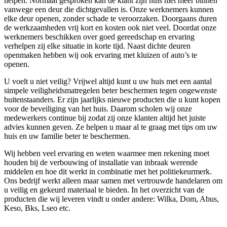
helpen. Normaal gesproken kan de klant zijn huis niet meer binnen
vanwege een deur die dichtgevallen is. Onze werknemers kunnen
elke deur openen, zonder schade te veroorzaken. Doorgaans duren
de werkzaamheden vrij kort en kosten ook niet veel. Doordat onze
werknemers beschikken over goed gereedschap en ervaring
verhelpen zij elke situatie in korte tijd. Naast dichte deuren
openmaken hebben wij ook ervaring met kluizen of auto’s te
openen.
U voelt u niet veilig? Vrijwel altijd kunt u uw huis met een aantal
simpele veiligheidsmatregelen beter beschermen tegen ongewenste
buitenstaanders. Er zijn jaarlijks nieuwe producten die u kunt kopen
voor de beveiliging van het huis. Daarom scholen wij onze
medewerkers continue bij zodat zij onze klanten altijd het juiste
advies kunnen geven. Ze helpen u maar al te graag met tips om uw
huis en uw familie beter te beschermen.
Wij hebben veel ervaring en weten waarmee men rekening moet
houden bij de verbouwing of installatie van inbraak werende
middelen en hoe dit werkt in combinatie met het politiekeurmerk.
Ons bedrijf werkt alleen maar samen met vertrouwde handelaren om
u veilig en gekeurd materiaal te bieden. In het overzicht van de
producten die wij leveren vindt u onder andere: Wilka, Dom, Abus,
Keso, Bks, Lseo etc.