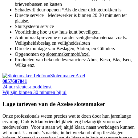
brievenbussen en kasten
Schadevrij deur openen *Als de deur dichtgetrokken is
Directe service - Medewerker is binnen 20-30 minuten ter
plaatse.
Sluitsysteem service
Voorlichting hoe u uw huis kunt beveiligen.
Anti inbraakpreventie en ander veiligheidsmateriaal zoals:
Veiligsheidsbeslag en veiligheidssloten
Directe montage van Beslagen, Sloten, en Cilinders
Opgenomen op
slotenmaker.mobi/axel
Producten van bekende leveranciers: Abus, Keso, Bks, Iseo,
Wilka enz.
Slotenmaker Axel
0857607041
24 uur sleutel-nooddienst
Wij zijn binnen 30 minuten bij u!
Lage tarieven van de Axelse slotenmaker
Onze professionals weten precies wat te doen door hun jarenlange
ervaring. Ook is klantvriendelijkheid erg belangrijk vooronze
medewerkers. Voor u staan wij altijd klaar, naast werkdagen kunnen
wij u ook ’s avonds ’s nachts, in het weekend of op feestdagen