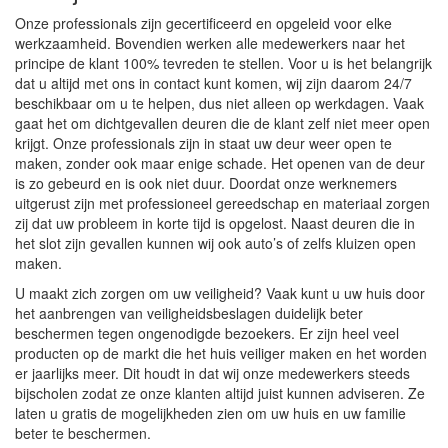
Onze professionals zijn gecertificeerd en opgeleid voor elke
werkzaamheid. Bovendien werken alle medewerkers naar het
principe de klant 100% tevreden te stellen. Voor u is het belangrijk
dat u altijd met ons in contact kunt komen, wij zijn daarom 24/7
beschikbaar om u te helpen, dus niet alleen op werkdagen. Vaak
gaat het om dichtgevallen deuren die de klant zelf niet meer open
krijgt. Onze professionals zijn in staat uw deur weer open te
maken, zonder ook maar enige schade. Het openen van de deur
is zo gebeurd en is ook niet duur. Doordat onze werknemers
uitgerust zijn met professioneel gereedschap en materiaal zorgen
zij dat uw probleem in korte tijd is opgelost. Naast deuren die in
het slot zijn gevallen kunnen wij ook auto’s of zelfs kluizen open
maken.
U maakt zich zorgen om uw veiligheid? Vaak kunt u uw huis door
het aanbrengen van veiligheidsbeslagen duidelijk beter
beschermen tegen ongenodigde bezoekers. Er zijn heel veel
producten op de markt die het huis veiliger maken en het worden
er jaarlijks meer. Dit houdt in dat wij onze medewerkers steeds
bijscholen zodat ze onze klanten altijd juist kunnen adviseren. Ze
laten u gratis de mogelijkheden zien om uw huis en uw familie
beter te beschermen.