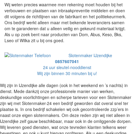
Wij weten precies waarmee men rekening moet houden bij het
verbouwen en plaatsen van inbraakpreventie middelen en doen
dit volgens de richtlijnen van de fabrikant en het politiekeurmerk.
Ons bedrijf werkt alleen maar met bekende leveranciers samen
om te garanderen dat u alleen veilig en gekeurd materiaal krijgt.
Als u op zoek bent naar producten van Dom, Abus, Keso, Bks,
Lseo of Wilka zit u bij ons goed.
Slotenmaker IJzendijke
0857607041
24 uur sleutel-nooddienst
Wij zijn binnen 30 minuten bij u!
Wij zijn in IJzendijke alle dagen (ook in het weekend en ’s nachts) in
dienst. Mede dankzij onze professionele manier van werken,
deskundige voorlichtingen en scherpe tarieven voor een Slotenmaker
zijn wij met Slotenmaker-24 een bedrijf geworden dat overal snel ter
plaatse is. In ons bedrijf schakelen wij ook gecontroleerde zzp’ers in
naast onze eigen slotenmakers. Om deze reden zijn wij niet alleen in
IJzendijke zelf gauw beschikbaar, maar ook in de omliggende dorpen.
Wij leveren goed diensten, wat onze tevreden klanten telkens weer
bevestigen, en ook u kunt hiervan profiteren. Als u een deskundige