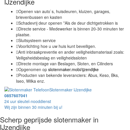
IJzendijke
Openen van auto`s, huisdeuren, kluizen, garages,
brievenbussen en kasten
Schadevrij deur openen *Als de deur dichtgetrokken is
Directe service - Medewerker is binnen 20-30 minuten ter
plaatse.
Sluitsysteem service
Voorlichting hoe u uw huis kunt beveiligen.
Anti inbraakpreventie en ander veiligheidsmateriaal zoals:
Veiligsheidsbeslag en veiligheidssloten
Directe montage van Beslagen, Sloten, en Cilinders
Opgenomen op
slotenmaker.mobi/ijzendijke
Producten van bekende leveranciers: Abus, Keso, Bks,
Iseo, Wilka enz.
Slotenmaker IJzendijke
0857607041
24 uur sleutel-nooddienst
Wij zijn binnen 30 minuten bij u!
Scherp geprijsde slotenmaker in
IJzendijke