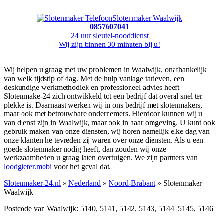
Slotenmaker Waalwijk
0857607041
24 uur sleutel-nooddienst
Wij zijn binnen 30 minuten bij u!
Wij helpen u graag met uw problemen in Waalwijk, onafhankelijk
van welk tijdstip of dag. Met de hulp vanlage tarieven, een
deskundige werkmethodiek en professioneel advies heeft
Slotenmake-24 zich ontwikkeld tot een bedrijf dat overal snel ter
plekke is. Daarnaast werken wij in ons bedrijf met slotenmakers,
maar ook met betrouwbare ondernemers. Hierdoor kunnen wij u
van dienst zijn in Waalwijk, maar ook in haar omgeving. U kunt ook
gebruik maken van onze diensten, wij horen namelijk elke dag van
onze klanten he tevreden zij waren over onze diensten. Als u een
goede slotenmaker nodig heeft, dan zouden wij onze
werkzaamheden u graag laten overtuigen. We zijn partners van
loodgieter.mobi
voor het geval dat.
Slotenmaker-24.nl
»
Nederland
»
Noord-Brabant
» Slotenmaker
Waalwijk
Postcode van Waalwijk: 5140, 5141, 5142, 5143, 5144, 5145, 5146