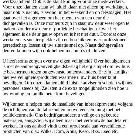
werkzaamheid. Ook is de klant koning voor onze medewerkers.
Voor onze klanten staan wij altijd klaar, niet alleen op werkdagen,
maar ook ’s nachts, ’s avond, in het weekend en op feestdagen. Het
gaat over het algemeen om het openen van een deur die
dichtgevallen is. Onze monteurs zijn in staat uw deur weer open te
maken, zonder uw deur of portiek te beschadigen. Over het
algemeen is de deur gauw open en is het niet duur. Doordat onze
werknemers snel ter plekke zijn en beschikken over professioneel
gereedschap, lossen zij uw situatie snel op. Naast dichtgevallen
deuren kunnen wij u ook helpen met auto’s of kluizen.
U heeft soms zorgen over uw eigen veiligheid? Over het algemeen
is met de aanbrengvanveiligheidsbeslag het erg simpel om uw huis
te beschermen tegen ongewenste buitenstaanders. Er zijn jaarlijks
nieuwe veiligheidsproducten waarmee u uw huis beter kunt
beveiligen. Om onze klanten altijd juist te adviseren scholen wij ons
personeel steeds bij. Ze laten u de extra mogelijkheden zien hoe u
uw woning en familie beter kunt beveiligen.
Wij kunnen u helpen met de installatie van inbraakpreventie volgens
de richtlijnen van de fabrikant en in overeenstemming met het
politiekeurmerk. Ons bedrijfgarandeert u veilige en gekeurde
materialen, aangezien wij alleen maar met vertrouwde handelaren
werken. In ons aanbod vindt u een groot scala aan verschillende
producten van o.a.: Wilka, Dom, Abus, Keso, Bks, Lseo etc.