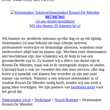
Slotenmaker Reusel-De Mierden
0857607041
24 uur sleutel-nooddienst
Wij zijn binnen 30 minuten bij u!
Wij kunnen uw probleem oplossen op elke dag en op elk tijdstip.
Slotenmaker-24 staat bekend om haar scherpe tarieven,
professionele werkwijze en deskundige adviezen, waardoor onze
medewerkers altijd snel ter plaatse zijn. Mochten onze slotenmakers
niet beschikbaar zijn, dan schakelen wij de hulp in van een
gecontroleerde zzp’er. Zo kunnen wij u direct van dienst zijn in
Reusel-De Mierden, maar ook in de omringende dorpen en steden.
Uiteraard kunt u ook uw voordeel den met onze services, elke dag
horen wij namelijk van klanten hoe tevreden zij zijn met onze
manier van werken. Wanneer u een serieuze slotenmaker in of
rondom Reusel-De Mierden nodig heeft, zouden wij ons werk u
graag laten overtuigen. We zijn partners van
loodgieter.mobi
voor
het geval dat.
Slotenmaker-24.nl
»
Nederland
»
Noord-Brabant
» Slotenmaker
Reusel-De Mierden