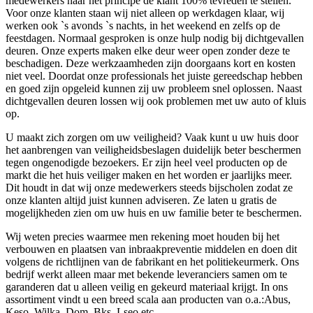
medewerkers naar het principe de klant 100% tevreden te stellen.
Voor onze klanten staan wij niet alleen op werkdagen klaar, wij
werken ook `s avonds `s nachts, in het weekend en zelfs op de
feestdagen. Normaal gesproken is onze hulp nodig bij dichtgevallen
deuren. Onze experts maken elke deur weer open zonder deze te
beschadigen. Deze werkzaamheden zijn doorgaans kort en kosten
niet veel. Doordat onze professionals het juiste gereedschap hebben
en goed zijn opgeleid kunnen zij uw probleem snel oplossen. Naast
dichtgevallen deuren lossen wij ook problemen met uw auto of kluis
op.
U maakt zich zorgen om uw veiligheid? Vaak kunt u uw huis door
het aanbrengen van veiligheidsbeslagen duidelijk beter beschermen
tegen ongenodigde bezoekers. Er zijn heel veel producten op de
markt die het huis veiliger maken en het worden er jaarlijks meer.
Dit houdt in dat wij onze medewerkers steeds bijscholen zodat ze
onze klanten altijd juist kunnen adviseren. Ze laten u gratis de
mogelijkheden zien om uw huis en uw familie beter te beschermen.
Wij weten precies waarmee men rekening moet houden bij het
verbouwen en plaatsen van inbraakpreventie middelen en doen dit
volgens de richtlijnen van de fabrikant en het politiekeurmerk. Ons
bedrijf werkt alleen maar met bekende leveranciers samen om te
garanderen dat u alleen veilig en gekeurd materiaal krijgt. In ons
assortiment vindt u een breed scala aan producten van o.a.:Abus,
Keso, Wilka, Dom, Bks, Lseo etc.