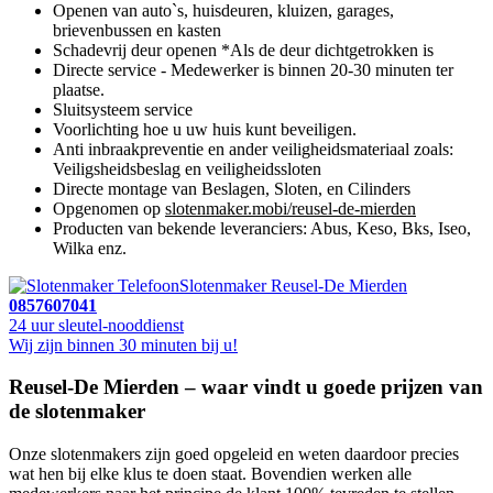
Openen van auto`s, huisdeuren, kluizen, garages,
brievenbussen en kasten
Schadevrij deur openen *Als de deur dichtgetrokken is
Directe service - Medewerker is binnen 20-30 minuten ter
plaatse.
Sluitsysteem service
Voorlichting hoe u uw huis kunt beveiligen.
Anti inbraakpreventie en ander veiligheidsmateriaal zoals:
Veiligsheidsbeslag en veiligheidssloten
Directe montage van Beslagen, Sloten, en Cilinders
Opgenomen op
slotenmaker.mobi/reusel-de-mierden
Producten van bekende leveranciers: Abus, Keso, Bks, Iseo,
Wilka enz.
Slotenmaker Reusel-De Mierden
0857607041
24 uur sleutel-nooddienst
Wij zijn binnen 30 minuten bij u!
Reusel-De Mierden – waar vindt u goede prijzen van
de slotenmaker
Onze slotenmakers zijn goed opgeleid en weten daardoor precies
wat hen bij elke klus te doen staat. Bovendien werken alle