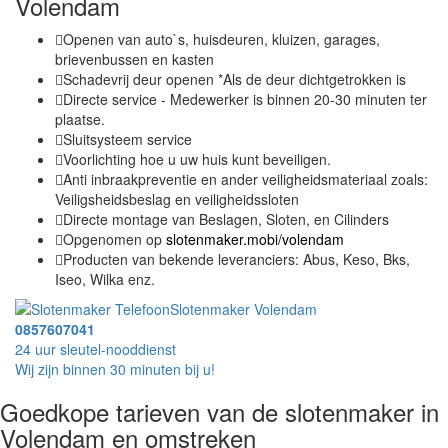
Volendam
Openen van auto`s, huisdeuren, kluizen, garages,
brievenbussen en kasten
Schadevrij deur openen *Als de deur dichtgetrokken is
Directe service - Medewerker is binnen 20-30 minuten ter
plaatse.
Sluitsysteem service
Voorlichting hoe u uw huis kunt beveiligen.
Anti inbraakpreventie en ander veiligheidsmateriaal zoals:
Veiligsheidsbeslag en veiligheidssloten
Directe montage van Beslagen, Sloten, en Cilinders
Opgenomen op
slotenmaker.mobi/volendam
Producten van bekende leveranciers: Abus, Keso, Bks,
Iseo, Wilka enz.
Slotenmaker Volendam
0857607041
24 uur sleutel-nooddienst
Wij zijn binnen 30 minuten bij u!
Goedkope tarieven van de slotenmaker in
Volendam en omstreken