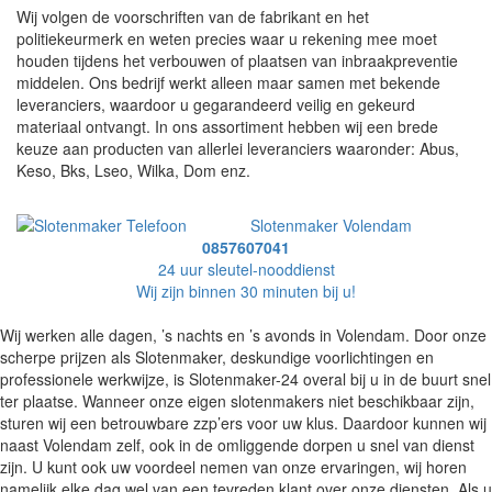
Wij volgen de voorschriften van de fabrikant en het
politiekeurmerk en weten precies waar u rekening mee moet
houden tijdens het verbouwen of plaatsen van inbraakpreventie
middelen. Ons bedrijf werkt alleen maar samen met bekende
leveranciers, waardoor u gegarandeerd veilig en gekeurd
materiaal ontvangt. In ons assortiment hebben wij een brede
keuze aan producten van allerlei leveranciers waaronder: Abus,
Keso, Bks, Lseo, Wilka, Dom enz.
Slotenmaker Volendam
0857607041
24 uur sleutel-nooddienst
Wij zijn binnen 30 minuten bij u!
Wij werken alle dagen, ’s nachts en ’s avonds in Volendam. Door onze
scherpe prijzen als Slotenmaker, deskundige voorlichtingen en
professionele werkwijze, is Slotenmaker-24 overal bij u in de buurt snel
ter plaatse. Wanneer onze eigen slotenmakers niet beschikbaar zijn,
sturen wij een betrouwbare zzp’ers voor uw klus. Daardoor kunnen wij
naast Volendam zelf, ook in de omliggende dorpen u snel van dienst
zijn. U kunt ook uw voordeel nemen van onze ervaringen, wij horen
namelijk elke dag wel van een tevreden klant over onze diensten. Als u