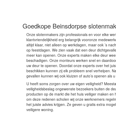
Goedkope Beinsdorpse slotenmak
Onze slotenmakers zijn professionals en voor elke we
klantvriendelijkheid erg belangrijk vooronze medewerke
altijd klaar, niet alleen op werkdagen, maar ook ’s nac
op feestdagen. We zien vaak dat een deur dichtgevallen
meer kan openen. Onze experts maken elke deur wee
beschadigen. Onze monteurs werken snel en daardoor
uw deur te openen. Doordat onze experts over het jui
beschikken kunnen zij elk probleem snel verhelpen. Naa
gevallen kunnen wij ook kluizen of auto’s openen als u 
U heeft soms zorgen over uw eigen veiligheid? Meesta
veiligheidsbeslag ongewenste bezoekers buiten de deur
producten op de markt die het huis veiliger maken en h
om deze redenen scholen wij onze werknemers regelmat
het juiste advies krijgen. Ze geven u gratis extra mog
veiligere woning.