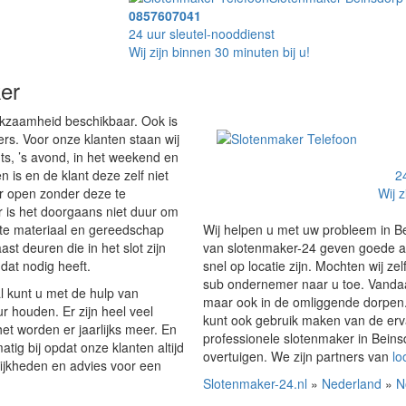
0857607041
24 uur sleutel-nooddienst
Wij zijn binnen 30 minuten bij u!
er
rkzaamheid beschikbaar. Ook is
rs. Voor onze klanten staan wij
hts, ’s avond, in het weekend en
 is en de klant deze zelf niet
2
r open zonder deze te
Wij z
 is het doorgaans niet duur om
ste materiaal en gereedschap
Wij helpen u met uw probleem in Be
st deuren die in het slot zijn
van slotenmaker-24 geven goede adv
dat nodig heeft.
snel op locatie zijn. Mochten wij ze
sub ondernemer naar u toe. Vandaar 
l kunt u met de hulp van
maar ook in de omliggende dorpen. 
 houden. Er zijn heel veel
kunt ook gebruik maken van de erva
et worden er jaarlijks meer. En
professionele slotenmaker in Beins
ig bij opdat onze klanten altijd
overtuigen. We zijn partners van
lo
elijkheden en advies voor een
Slotenmaker-24.nl
»
Nederland
»
N