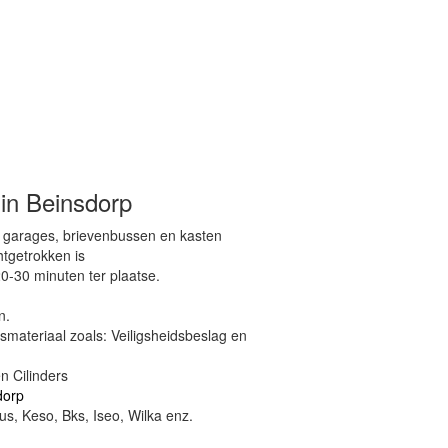
 in Beinsdorp
, garages, brievenbussen en kasten
htgetrokken is
0-30 minuten ter plaatse.
n.
dsmateriaal zoals: Veiligsheidsbeslag en
n Cilinders
dorp
s, Keso, Bks, Iseo, Wilka enz.