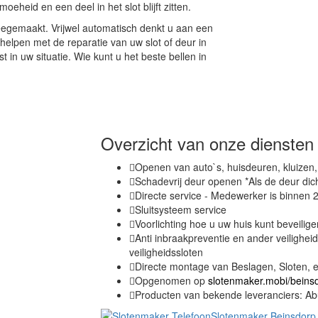
oeheid en een deel in het slot blijft zitten.
eegemaakt. Vrijwel automatisch denkt u aan een
elpen met de reparatie van uw slot of deur in
 in uw situatie. Wie kunt u het beste bellen in
Overzicht van onze diensten
Openen van auto`s, huisdeuren, kluizen
Schadevrij deur openen *Als de deur dic
Directe service - Medewerker is binnen 2
Sluitsysteem service
Voorlichting hoe u uw huis kunt beveilige
Anti inbraakpreventie en ander veilighei
veiligheidssloten
Directe montage van Beslagen, Sloten, e
Opgenomen op
slotenmaker.mobi/beins
Producten van bekende leveranciers: Abu
Slotenmaker Beinsdorp