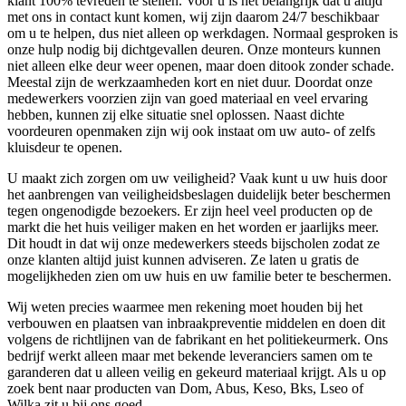
klant 100% tevreden te stellen. Voor u is het belangrijk dat u altijd
met ons in contact kunt komen, wij zijn daarom 24/7 beschikbaar
om u te helpen, dus niet alleen op werkdagen. Normaal gesproken is
onze hulp nodig bij dichtgevallen deuren. Onze monteurs kunnen
niet alleen elke deur weer openen, maar doen ditook zonder schade.
Meestal zijn de werkzaamheden kort en niet duur. Doordat onze
medewerkers voorzien zijn van goed materiaal en veel ervaring
hebben, kunnen zij elke situatie snel oplossen. Naast dichte
voordeuren openmaken zijn wij ook instaat om uw auto- of zelfs
kluisdeur te openen.
U maakt zich zorgen om uw veiligheid? Vaak kunt u uw huis door
het aanbrengen van veiligheidsbeslagen duidelijk beter beschermen
tegen ongenodigde bezoekers. Er zijn heel veel producten op de
markt die het huis veiliger maken en het worden er jaarlijks meer.
Dit houdt in dat wij onze medewerkers steeds bijscholen zodat ze
onze klanten altijd juist kunnen adviseren. Ze laten u gratis de
mogelijkheden zien om uw huis en uw familie beter te beschermen.
Wij weten precies waarmee men rekening moet houden bij het
verbouwen en plaatsen van inbraakpreventie middelen en doen dit
volgens de richtlijnen van de fabrikant en het politiekeurmerk. Ons
bedrijf werkt alleen maar met bekende leveranciers samen om te
garanderen dat u alleen veilig en gekeurd materiaal krijgt. Als u op
zoek bent naar producten van Dom, Abus, Keso, Bks, Lseo of
Wilka zit u bij ons goed.