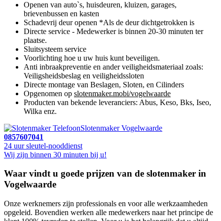
Openen van auto`s, huisdeuren, kluizen, garages,
brievenbussen en kasten
Schadevrij deur openen *Als de deur dichtgetrokken is
Directe service - Medewerker is binnen 20-30 minuten ter
plaatse.
Sluitsysteem service
Voorlichting hoe u uw huis kunt beveiligen.
Anti inbraakpreventie en ander veiligheidsmateriaal zoals:
Veiligsheidsbeslag en veiligheidssloten
Directe montage van Beslagen, Sloten, en Cilinders
Opgenomen op
slotenmaker.mobi/vogelwaarde
Producten van bekende leveranciers: Abus, Keso, Bks, Iseo,
Wilka enz.
Slotenmaker Vogelwaarde
0857607041
24 uur sleutel-nooddienst
Wij zijn binnen 30 minuten bij u!
Waar vindt u goede prijzen van de slotenmaker in
Vogelwaarde
Onze werknemers zijn professionals en voor alle werkzaamheden
opgeleid. Bovendien werken alle medewerkers naar het principe de