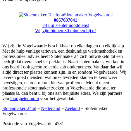
Slotenmaker Vogelwaarde
0857607041
24 uur sleutel-nooddienst
Wij zijn binnen 30 minuten bij u!
Wij zijn in Vogelwaarde beschikbaar op elke dag en op elk tijdstip.
Met de hulp vanlage tarieven, een deskundige werkmethodiek en
professioneel advies heeft Slotenmake-24 zich ontwikkeld tot een
bedrijf dat overal snel ter plekke is. Naast slotenmakers, werken in
ons bedrijf ook gecontroleerde sub ondernemers. Vandaar dat wij
altijd direct ter plaatse kunnen zijn, in en rondom Vogelwaarde. Wij
leveren goed diensten, wat onze tevreden klanten telkens weer
bevestigen, en ook u kunt hiervan profiteren. Mocht u een
professionele slotenmaker zoeken in Vogelwaarde die snel ter
plaatse is, dan bent u bij ons aan het juiste adres. We zijn partners
van
loodgieter.mobi
voor het geval dat.
Slotenmaker-24.nl
»
Nederland
»
Zeeland
» Slotenmaker
Vogelwaarde
Postcode van Vogelwaarde: 4581