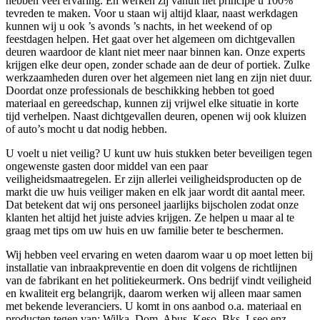
hebben veel ervaring. Én werken zij vanuit het principe u 100%
tevreden te maken. Voor u staan wij altijd klaar, naast werkdagen
kunnen wij u ook ’s avonds ’s nachts, in het weekend of op
feestdagen helpen. Het gaat over het algemeen om dichtgevallen
deuren waardoor de klant niet meer naar binnen kan. Onze experts
krijgen elke deur open, zonder schade aan de deur of portiek. Zulke
werkzaamheden duren over het algemeen niet lang en zijn niet duur.
Doordat onze professionals de beschikking hebben tot goed
materiaal en gereedschap, kunnen zij vrijwel elke situatie in korte
tijd verhelpen. Naast dichtgevallen deuren, openen wij ook kluizen
of auto’s mocht u dat nodig hebben.
U voelt u niet veilig? U kunt uw huis stukken beter beveiligen tegen
ongewenste gasten door middel van een paar
veiligheidsmaatregelen. Er zijn allerlei veiligheidsproducten op de
markt die uw huis veiliger maken en elk jaar wordt dit aantal meer.
Dat betekent dat wij ons personeel jaarlijks bijscholen zodat onze
klanten het altijd het juiste advies krijgen. Ze helpen u maar al te
graag met tips om uw huis en uw familie beter te beschermen.
Wij hebben veel ervaring en weten daarom waar u op moet letten bij
installatie van inbraakpreventie en doen dit volgens de richtlijnen
van de fabrikant en het politiekeurmerk. Ons bedrijf vindt veiligheid
en kwaliteit erg belangrijk, daarom werken wij alleen maar samen
met bekende leveranciers. U komt in ons aanbod o.a. materiaal en
producten tegen van: Wilka, Dom, Abus, Keso, Bks, Lseo enz.