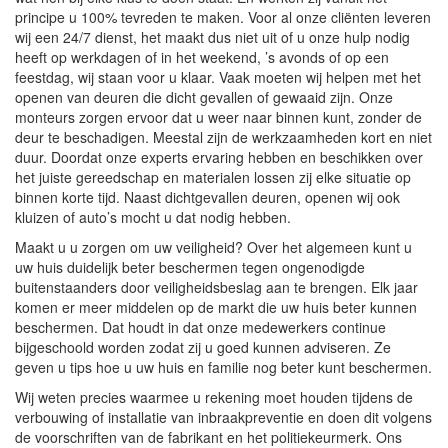
principe u 100% tevreden te maken. Voor al onze cliënten leveren
wij een 24/7 dienst, het maakt dus niet uit of u onze hulp nodig
heeft op werkdagen of in het weekend, ’s avonds of op een
feestdag, wij staan voor u klaar. Vaak moeten wij helpen met het
openen van deuren die dicht gevallen of gewaaid zijn. Onze
monteurs zorgen ervoor dat u weer naar binnen kunt, zonder de
deur te beschadigen. Meestal zijn de werkzaamheden kort en niet
duur. Doordat onze experts ervaring hebben en beschikken over
het juiste gereedschap en materialen lossen zij elke situatie op
binnen korte tijd. Naast dichtgevallen deuren, openen wij ook
kluizen of auto’s mocht u dat nodig hebben.
Maakt u u zorgen om uw veiligheid? Over het algemeen kunt u
uw huis duidelijk beter beschermen tegen ongenodigde
buitenstaanders door veiligheidsbeslag aan te brengen. Elk jaar
komen er meer middelen op de markt die uw huis beter kunnen
beschermen. Dat houdt in dat onze medewerkers continue
bijgeschoold worden zodat zij u goed kunnen adviseren. Ze
geven u tips hoe u uw huis en familie nog beter kunt beschermen.
Wij weten precies waarmee u rekening moet houden tijdens de
verbouwing of installatie van inbraakpreventie en doen dit volgens
de voorschriften van de fabrikant en het politiekeurmerk. Ons