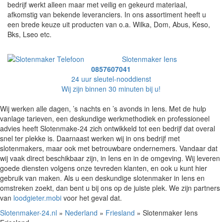
bedrijf werkt alleen maar met veilig en gekeurd materiaal,
afkomstig van bekende leveranciers. In ons assortiment heeft u
een brede keuze uit producten van o.a. Wilka, Dom, Abus, Keso,
Bks, Lseo etc.
Slotenmaker Iens
0857607041
24 uur sleutel-nooddienst
Wij zijn binnen 30 minuten bij u!
Wij werken alle dagen, ’s nachts en ’s avonds in Iens. Met de hulp
vanlage tarieven, een deskundige werkmethodiek en professioneel
advies heeft Slotenmake-24 zich ontwikkeld tot een bedrijf dat overal
snel ter plekke is. Daarnaast werken wij in ons bedrijf met
slotenmakers, maar ook met betrouwbare ondernemers. Vandaar dat
wij vaak direct beschikbaar zijn, in Iens en in de omgeving. Wij leveren
goede diensten volgens onze tevreden klanten, en ook u kunt hier
gebruik van maken. Als u een deskundige slotenmaker in Iens en
omstreken zoekt, dan bent u bij ons op de juiste plek. We zijn partners
van
loodgieter.mobi
voor het geval dat.
Slotenmaker-24.nl
»
Nederland
»
Friesland
» Slotenmaker Iens