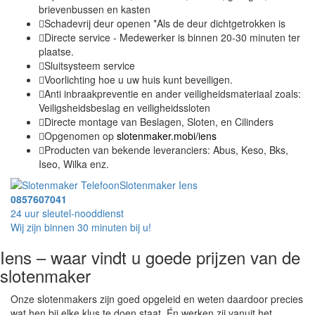
brievenbussen en kasten
Schadevrij deur openen *Als de deur dichtgetrokken is
Directe service - Medewerker is binnen 20-30 minuten ter
plaatse.
Sluitsysteem service
Voorlichting hoe u uw huis kunt beveiligen.
Anti inbraakpreventie en ander veiligheidsmateriaal zoals:
Veiligsheidsbeslag en veiligheidssloten
Directe montage van Beslagen, Sloten, en Cilinders
Opgenomen op
slotenmaker.mobi/iens
Producten van bekende leveranciers: Abus, Keso, Bks,
Iseo, Wilka enz.
Slotenmaker Iens
0857607041
24 uur sleutel-nooddienst
Wij zijn binnen 30 minuten bij u!
Iens – waar vindt u goede prijzen van de
slotenmaker
Onze slotenmakers zijn goed opgeleid en weten daardoor precies
wat hen bij elke klus te doen staat. Én werken zij vanuit het