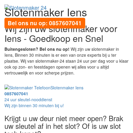
Slotenmaker Iens
Toggl
navig
Bel ons nu op: 0857607041
Wij zijn uw slotenmaker voor
Iens - Goedkoop en Snel
Buitengesloten? Bel ons nu op!
Wij zijn uw slotenmaker in
Iens, Binnen 30 minuten is er een van onze experts bij u ter
plaatse. Wij van slotenmaker-24 staan 24 uur per dag voor u klaar
ook op zon- en feestdagen openen wij alles voor u altijd
vertrouwelijk en voor scherpe prijzen.
Slotenmaker Iens
0857607041
24 uur sleutel-nooddienst
Wij zijn binnen 30 minuten bij u!
Krijgt u uw deur niet meer open? Brak
uw sleutel af in het slot? Of is uw slot