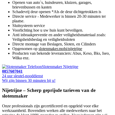
Openen van auto`s, huisdeuren, kluizen, garages,
brievenbussen en kasten
Schadevrij deur openen *Als de deur dichtgetrokken is
Directe service - Medewerker is binnen 20-30 minuten ter
plaatse.
Sluitsysteem service
Voorlichting hoe u uw huis kunt beveiligen.
Anti inbraakpreventie en ander veiligheidsmateriaal zoals:
Veiligsheidsbeslag en veiligheidssloten
Directe montage van Beslagen, Sloten, en Cilinders
Opgenomen op
slotenmaker.mobi/nijetrijne
Producten van bekende leveranciers: Abus, Keso, Bks, Iseo,
Wilka enz.
Slotenmaker Nijetrijne
0857607041
24 uur sleutel-nooddienst
Wij zijn binnen 30 minuten bij u!
Nijetrijne – Scherp geprijsde tarieven van de
slotenmaker
Onze professionals zijn gecertificeerd en opgeleid voor elke
werkzaamheid. Bovendien werken alle medewerkers naar het