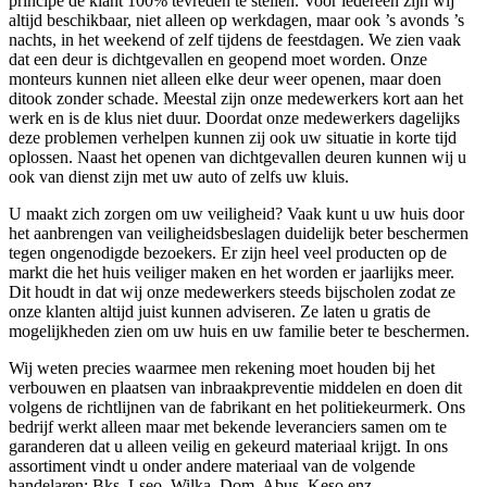
principe de klant 100% tevreden te stellen. Voor iedereen zijn wij
altijd beschikbaar, niet alleen op werkdagen, maar ook ’s avonds ’s
nachts, in het weekend of zelf tijdens de feestdagen. We zien vaak
dat een deur is dichtgevallen en geopend moet worden. Onze
monteurs kunnen niet alleen elke deur weer openen, maar doen
ditook zonder schade. Meestal zijn onze medewerkers kort aan het
werk en is de klus niet duur. Doordat onze medewerkers dagelijks
deze problemen verhelpen kunnen zij ook uw situatie in korte tijd
oplossen. Naast het openen van dichtgevallen deuren kunnen wij u
ook van dienst zijn met uw auto of zelfs uw kluis.
U maakt zich zorgen om uw veiligheid? Vaak kunt u uw huis door
het aanbrengen van veiligheidsbeslagen duidelijk beter beschermen
tegen ongenodigde bezoekers. Er zijn heel veel producten op de
markt die het huis veiliger maken en het worden er jaarlijks meer.
Dit houdt in dat wij onze medewerkers steeds bijscholen zodat ze
onze klanten altijd juist kunnen adviseren. Ze laten u gratis de
mogelijkheden zien om uw huis en uw familie beter te beschermen.
Wij weten precies waarmee men rekening moet houden bij het
verbouwen en plaatsen van inbraakpreventie middelen en doen dit
volgens de richtlijnen van de fabrikant en het politiekeurmerk. Ons
bedrijf werkt alleen maar met bekende leveranciers samen om te
garanderen dat u alleen veilig en gekeurd materiaal krijgt. In ons
assortiment vindt u onder andere materiaal van de volgende
handelaren: Bks, Lseo, Wilka, Dom, Abus, Keso enz.