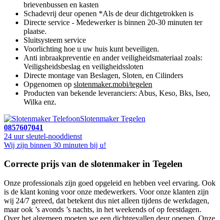
brievenbussen en kasten
Schadevrij deur openen *Als de deur dichtgetrokken is
Directe service - Medewerker is binnen 20-30 minuten ter
plaatse.
Sluitsysteem service
Voorlichting hoe u uw huis kunt beveiligen.
Anti inbraakpreventie en ander veiligheidsmateriaal zoals:
Veiligsheidsbeslag en veiligheidssloten
Directe montage van Beslagen, Sloten, en Cilinders
Opgenomen op
slotenmaker.mobi/tegelen
Producten van bekende leveranciers: Abus, Keso, Bks, Iseo,
Wilka enz.
Slotenmaker Tegelen
0857607041
24 uur sleutel-nooddienst
Wij zijn binnen 30 minuten bij u!
Correcte prijs van de slotenmaker in Tegelen
Onze professionals zijn goed opgeleid en hebben veel ervaring. Ook
is de klant koning voor onze medewerkers. Voor onze klanten zijn
wij 24/7 gereed, dat betekent dus niet alleen tijdens de werkdagen,
maar ook ’s avonds ’s nachts, in het weekends of op feestdagen.
Over het algemeen moeten we een dichtgevallen deur openen. Onze