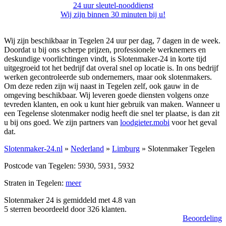
24 uur sleutel-nooddienst
Wij zijn binnen 30 minuten bij u!
Wij zijn beschikbaar in Tegelen 24 uur per dag, 7 dagen in de week.
Doordat u bij ons scherpe prijzen, professionele werknemers en
deskundige voorlichtingen vindt, is Slotenmaker-24 in korte tijd
uitgegroeid tot het bedrijf dat overal snel op locatie is. In ons bedrijf
werken gecontroleerde sub ondernemers, maar ook slotenmakers.
Om deze reden zijn wij naast in Tegelen zelf, ook gauw in de
omgeving beschikbaar. Wij leveren goede diensten volgens onze
tevreden klanten, en ook u kunt hier gebruik van maken. Wanneer u
een Tegelense slotenmaker nodig heeft die snel ter plaatse, is dan zit
u bij ons goed. We zijn partners van
loodgieter.mobi
voor het geval
dat.
Slotenmaker-24.nl
»
Nederland
»
Limburg
» Slotenmaker Tegelen
Postcode van Tegelen: 5930, 5931, 5932
Straten in Tegelen:
meer
Slotenmaker 24 is gemiddeld met
4.8
van
5
sterren beoordeeld door
326
klanten.
Beoordeling