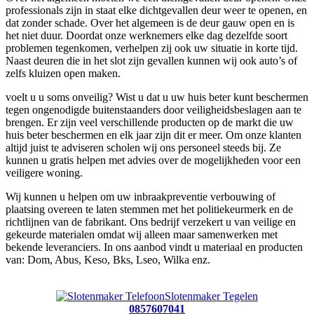
professionals zijn in staat elke dichtgevallen deur weer te openen, en
dat zonder schade. Over het algemeen is de deur gauw open en is
het niet duur. Doordat onze werknemers elke dag dezelfde soort
problemen tegenkomen, verhelpen zij ook uw situatie in korte tijd.
Naast deuren die in het slot zijn gevallen kunnen wij ook auto’s of
zelfs kluizen open maken.
voelt u u soms onveilig? Wist u dat u uw huis beter kunt beschermen
tegen ongenodigde buitenstaanders door veiligheidsbeslagen aan te
brengen. Er zijn veel verschillende producten op de markt die uw
huis beter beschermen en elk jaar zijn dit er meer. Om onze klanten
altijd juist te adviseren scholen wij ons personeel steeds bij. Ze
kunnen u gratis helpen met advies over de mogelijkheden voor een
veiligere woning.
Wij kunnen u helpen om uw inbraakpreventie verbouwing of
plaatsing overeen te laten stemmen met het politiekeurmerk en de
richtlijnen van de fabrikant. Ons bedrijf verzekert u van veilige en
gekeurde materialen omdat wij alleen maar samenwerken met
bekende leveranciers. In ons aanbod vindt u materiaal en producten
van: Dom, Abus, Keso, Bks, Lseo, Wilka enz.
Slotenmaker Tegelen
0857607041