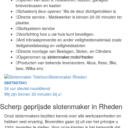
brievenbussen en kasten
Schadevrij deur openen *Als de deur dichtgetrokken is
Directe service - Medewerker is binnen 20-30 minuten ter
plaatse.
Sluitsysteem service
Voorlichting hoe u uw huis kunt beveiligen.
Anti inbraakpreventie en ander veiligheidsmateriaal zoals:
Veiligsheidsbeslag en veiligheidssloten
Directe montage van Beslagen, Sloten, en Cilinders
Opgenomen op
slotenmaker.mobi/rheden
Producten van bekende leveranciers: Abus, Keso, Bks,
Iseo, Wilka enz.
Slotenmaker Rheden
0857607041
24 uur sleutel-nooddienst
Wij zijn binnen 30 minuten bij u!
Scherp geprijsde slotenmaker in Rheden
Onze slotenmakers bezitten kennis over alle werkzaamheden en
hebben veel ervaring. Bovendien gaan zij uit van het principe u
100% tevreden te stellen. Voor onze klanten is het belangrijk dat