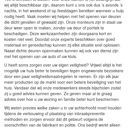
wij altijd beschikbaar zijn, daarom kunt u ons ook dus ’s avonds ’s
nachts, in het weekend of op feestdagen bereiken wanneer u hulp
nodig heeft. Vaak moeten wij helpen met het openen van deuren
die dicht gevallen of gewaaid zijn. Onze monteurs zijn in staat uw
deur weer open te maken, zonder uw deur of portiek te
beschadigen. Deze werkzaamheden zijn doorgaans kort en
kosten niet veel. Doordat onze experts beschikken over goed
materiaal en gereedschap kunnen zij elke situatie snel oplossen.
Naast dichte deuren openmaken kunnen wij ook van dienst zijn
met het openen van uw auto of uw kluis.
U heeft soms zorgen over uw eigen veiligheid? Vrijwel altijd is het
mogelijk uw huis beter te beveiligen tegen ongewenste bezoekers
door een paar veiligheidsmaatregelen te nemen. Er zijn elk jaar
meer producten op de markt voor een betere beveiliging van het
huis. Vandaar dat wij onze medewerkers steeds bijscholen zodat
zij u goed advies kunnen geven. Ze geven maar al te graag
advies over hoe u uw woning en familie beter kunt beschermen.
Wij weten precies welke zaken u in uw achterhoofd moet houden
tijdens de verbouwing of plaatsing van inbraakpreventie
methoden en zorgen ervoor dat dit gebeurt volgens de
voorschriften van de fabrikant en politie. Ons bedrijf werkt alleen