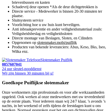
brievenbussen en kasten
Schadevrij deur openen *Als de deur dichtgetrokken is
Directe service - Medewerker is binnen 20-30 minuten ter
plaatse.
Sluitsysteem service
Voorlichting hoe u uw huis kunt beveiligen.
Anti inbraakpreventie en ander veiligheidsmateriaal zoals:
Veiligsheidsbeslag en veiligheidssloten
Directe montage van Beslagen, Sloten, en Cilinders
Opgenomen op
slotenmaker.mobi/puiflijk
Producten van bekende leveranciers: Abus, Keso, Bks, Iseo,
Wilka enz.
Slotenmaker Puiflijk
0857607041
24 uur sleutel-nooddienst
Wij zijn binnen 30 minuten bij u!
Goedkope Puiflijkse slotenmaker
Onze werknemers zijn professionals en voor alle werkzaamheden
opgeleid. Ook werken al onze medewerkers met uw tevredenheid
op de eerste plaats. Voor iedereen staan wij 24/7 klaar, ’s avonds ’s
nachts, in het weekend of zelfs tijdens de feestdagen kunt u ons
bereiken. Normaal gesproken gaat het om een dichtgevallen deur