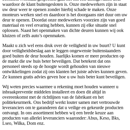
waardoor de klant buitengesloten is. Onze medewerkers zijn in staat
uw deur weer te openen zonder hierbij schade te maken. Onze
monteurs werken snel en daardoor is het doorgaans niet duur om uw
deur te openen. Doordat onze medewerkers voorzien zijn van goed
materiaal en veel ervaring hebben, kunnen zij elke situatie snel
oplossen. Naast het openmaken van dichte deuren kunnen wij ook
kluizen of zelfs auto’s openmaken.
Maakt u zich wel eens druk over de veiligheid in uw buurt? U kunt
door veiligheidsbeslag aan te leggen ongewenste buitenstaanders
goed buiten de deur houden. Jaarlijks komen er meer producten op
de markt die uw huis beter beveiligen. Dat betekent dat ons
personeel steeds op de hoogte wordt gehouden van nieuwe
ontwikkelingen zodat zij ons klanten het juiste advies kunnen geven.
Ze kunnen gratis advies geven hoe u uw huis beter kunt beveiligen.
Wij weten precies waarmee u rekening moet houden wanneer u
inbraakpreventie middelen installeert en doen dit altijd in
overeenkomst met de richtlijnen van de fabrikant en het
politiekeurmerk. Ons bedrijf werkt louter samen met vertrouwde
leveranciers om te garanderen dat u veilige en gekeurde producten
ontvangt. In ons assortiment hebben wij een brede keuze aan
producten van allerlei leveranciers waaronder: Abus, Keso, Bks,
Lseo, Wilka, Dom enz.