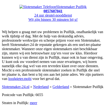
Slotenmaker Puiflijk
0857607041
24 uur sleutel-nooddienst
Wij zijn binnen 30 minuten bij u!
Wij helpen u graag met uw problemen in Puiflijk, onafhankelijk van
welk tijdstip of dag. Met de hulp van deskundig advies,
professionele werkwijze en scherpe prijzen voor een Slotenmaker,
heeft Slotenmaker-24 de reputatie gekregen als een snel-ter-plaatse
slotenmaker. Wanneer onze eigen slotenmakers niet beschikbaar
zijn, sturen wij een betrouwbare zzp’ers voor uw klus. Hierdoor
kunnen wij u van dienst zijn in Puiflijk, maar ook in haar omgeving.
U kunt ook uw voordeel nemen van onze ervaringen, wij horen
namelijk elke dag wel van een tevreden klant over onze diensten.
Mocht u een professionele slotenmaker zoeken in Puiflijk die snel
ter plaatse is, dan bent u bij ons aan het juiste adres. We zijn partners
van
loodgieter.mobi
voor het geval dat.
Slotenmaker-24.nl
»
Nederland
»
Gelderland
» Slotenmaker Puiflijk
Postcode van Puiflijk: 6655
Straten in Puiflijk:
meer