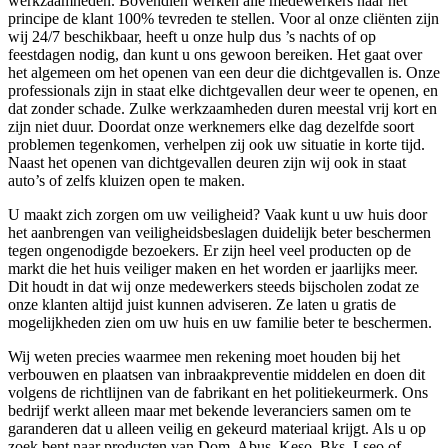
werkzaamheden. Bovendien werken alle medewerkers naar het
principe de klant 100% tevreden te stellen. Voor al onze cliënten zijn
wij 24/7 beschikbaar, heeft u onze hulp dus ’s nachts of op
feestdagen nodig, dan kunt u ons gewoon bereiken. Het gaat over
het algemeen om het openen van een deur die dichtgevallen is. Onze
professionals zijn in staat elke dichtgevallen deur weer te openen, en
dat zonder schade. Zulke werkzaamheden duren meestal vrij kort en
zijn niet duur. Doordat onze werknemers elke dag dezelfde soort
problemen tegenkomen, verhelpen zij ook uw situatie in korte tijd.
Naast het openen van dichtgevallen deuren zijn wij ook in staat
auto’s of zelfs kluizen open te maken.
U maakt zich zorgen om uw veiligheid? Vaak kunt u uw huis door
het aanbrengen van veiligheidsbeslagen duidelijk beter beschermen
tegen ongenodigde bezoekers. Er zijn heel veel producten op de
markt die het huis veiliger maken en het worden er jaarlijks meer.
Dit houdt in dat wij onze medewerkers steeds bijscholen zodat ze
onze klanten altijd juist kunnen adviseren. Ze laten u gratis de
mogelijkheden zien om uw huis en uw familie beter te beschermen.
Wij weten precies waarmee men rekening moet houden bij het
verbouwen en plaatsen van inbraakpreventie middelen en doen dit
volgens de richtlijnen van de fabrikant en het politiekeurmerk. Ons
bedrijf werkt alleen maar met bekende leveranciers samen om te
garanderen dat u alleen veilig en gekeurd materiaal krijgt. Als u op
zoek bent naar producten van Dom, Abus, Keso, Bks, Lseo of