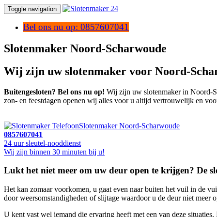
Toggle navigation
Bel ons nu op: 0857607041
Slotenmaker Noord-Scharwoude
Wij zijn uw slotenmaker voor Noord-Scha
Buitengesloten? Bel ons nu op!
Wij zijn uw slotenmaker in Noord-Sc
zon- en feestdagen openen wij alles voor u altijd vertrouwelijk en voo
Slotenmaker Noord-Scharwoude
0857607041
24 uur sleutel-nooddienst
Wij zijn binnen 30 minuten bij u!
Lukt het niet meer om uw deur open te krijgen? De sle
Het kan zomaar voorkomen, u gaat even naar buiten het vuil in de vui
door weersomstandigheden of slijtage waardoor u de deur niet meer ope
U kent vast wel iemand die ervaring heeft met een van deze situatie