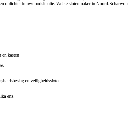
en oplichter in uwnoodsituatie. Welke slotenmaker in Noord-Scharwoude
n en kasten
se.
gsheidsbeslag en veiligheidssloten
lka enz.