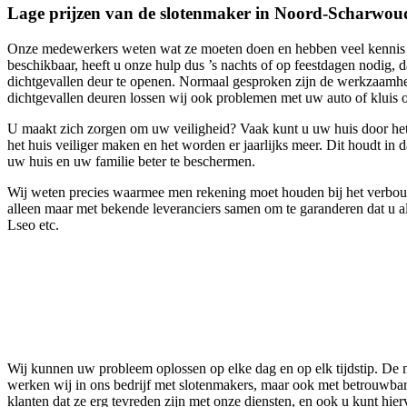
Lage prijzen van de slotenmaker in Noord-Scharwou
Onze medewerkers weten wat ze moeten doen en hebben veel kennis van
beschikbaar, heeft u onze hulp dus ’s nachts of op feestdagen nodig, 
dichtgevallen deur te openen. Normaal gesproken zijn de werkzaamhede
dichtgevallen deuren lossen wij ook problemen met uw auto of kluis 
U maakt zich zorgen om uw veiligheid? Vaak kunt u uw huis door het 
het huis veiliger maken en het worden er jaarlijks meer. Dit houdt in 
uw huis en uw familie beter te beschermen.
Wij weten precies waarmee men rekening moet houden bij het verbouwe
alleen maar met bekende leveranciers samen om te garanderen dat u al
Lseo etc.
Wij kunnen uw probleem oplossen op elke dag en op elk tijdstip. De 
werken wij in ons bedrijf met slotenmakers, maar ook met betrouwbar
klanten dat ze erg tevreden zijn met onze diensten, en ook u kunt h