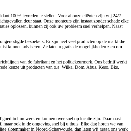
nt 100% tevreden te stellen. Voor al onze cliënten zijn wij 24/7
ichtgevallen deur staat. Onze monteurs zijn instaat zonder schade elke
uaties oplossen, kunnen zij ook uw probleem snel verhelpen. Naast
ongenodigde bezoekers. Er zijn heel veel producten op de markt die
 juist kunnen adviseren. Ze laten u gratis de mogelijkheden zien om
htlijnen van de fabrikant en het politiekeurmerk. Ons bedrijf werkt
 brede keuze uit producten van o.a. Wilka, Dom, Abus, Keso, Bks,
 goed in hun werk en kunnen over snel op locatie zijn. Daarnaast
, maar ook in de omgeving snel bij u thuis. Elke dag horen we van
ndige slotenmaker in Noord-Scharwoude, dan laten wij graag ons werk