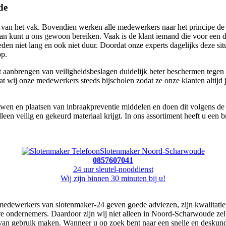
de
 het vak. Bovendien werken alle medewerkers naar het principe de kla
dan kunt u ons gewoon bereiken. Vaak is de klant iemand die voor een d
n niet lang en ook niet duur. Doordat onze experts dagelijks deze sit
op.
aanbrengen van veiligheidsbeslagen duidelijk beter beschermen tegen 
dat wij onze medewerkers steeds bijscholen zodat ze onze klanten altijd
n en plaatsen van inbraakpreventie middelen en doen dit volgens de ric
leen veilig en gekeurd materiaal krijgt. In ons assortiment heeft u een
Slotenmaker Noord-Scharwoude
0857607041
24 uur sleutel-nooddienst
Wij zijn binnen 30 minuten bij u!
medewerkers van slotenmaker-24 geven goede adviezen, zijn kwalitatief
e ondernemers. Daardoor zijn wij niet alleen in Noord-Scharwoude zelf
iervan gebruik maken. Wanneer u op zoek bent naar een snelle en desku