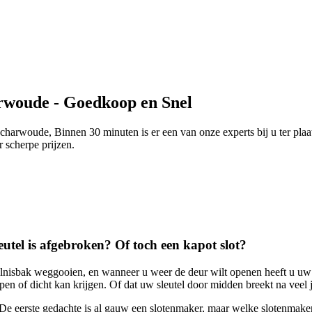
rwoude - Goedkoop en Snel
harwoude, Binnen 30 minuten is er een van onze experts bij u ter plaa
r scherpe prijzen.
utel is afgebroken? Of toch een kapot slot?
lnisbak weggooien, en wanneer u weer de deur wilt openen heeft u uw s
n of dicht kan krijgen. Of dat uw sleutel door midden breekt na veel ja
s. De eerste gedachte is al gauw een slotenmaker, maar welke slotenma