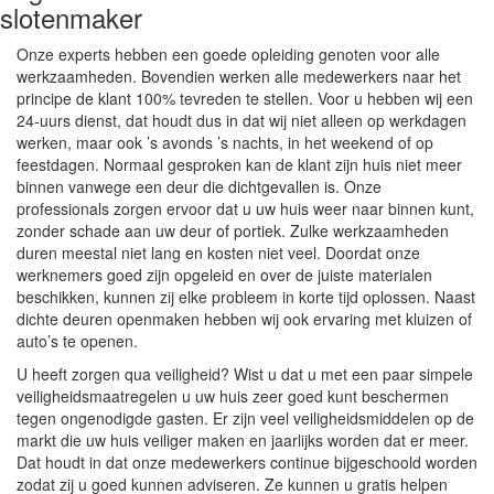
slotenmaker
Onze experts hebben een goede opleiding genoten voor alle
werkzaamheden. Bovendien werken alle medewerkers naar het
principe de klant 100% tevreden te stellen. Voor u hebben wij een
24-uurs dienst, dat houdt dus in dat wij niet alleen op werkdagen
werken, maar ook ’s avonds ’s nachts, in het weekend of op
feestdagen. Normaal gesproken kan de klant zijn huis niet meer
binnen vanwege een deur die dichtgevallen is. Onze
professionals zorgen ervoor dat u uw huis weer naar binnen kunt,
zonder schade aan uw deur of portiek. Zulke werkzaamheden
duren meestal niet lang en kosten niet veel. Doordat onze
werknemers goed zijn opgeleid en over de juiste materialen
beschikken, kunnen zij elke probleem in korte tijd oplossen. Naast
dichte deuren openmaken hebben wij ook ervaring met kluizen of
auto’s te openen.
U heeft zorgen qua veiligheid? Wist u dat u met een paar simpele
veiligheidsmaatregelen u uw huis zeer goed kunt beschermen
tegen ongenodigde gasten. Er zijn veel veiligheidsmiddelen op de
markt die uw huis veiliger maken en jaarlijks worden dat er meer.
Dat houdt in dat onze medewerkers continue bijgeschoold worden
zodat zij u goed kunnen adviseren. Ze kunnen u gratis helpen