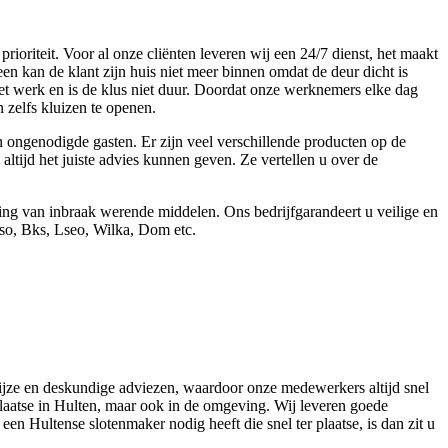
oriteit. Voor al onze cliënten leveren wij een 24/7 dienst, het maakt
en kan de klant zijn huis niet meer binnen omdat de deur dicht is
et werk en is de klus niet duur. Doordat onze werknemers elke dag
 zelfs kluizen te openen.
n ongenodigde gasten. Er zijn veel verschillende producten op de
ltijd het juiste advies kunnen geven. Ze vertellen u over de
sing van inbraak werende middelen. Ons bedrijfgarandeert u veilige en
eso, Bks, Lseo, Wilka, Dom etc.
wijze en deskundige adviezen, waardoor onze medewerkers altijd snel
 plaatse in Hulten, maar ook in de omgeving. Wij leveren goede
en Hultense slotenmaker nodig heeft die snel ter plaatse, is dan zit u