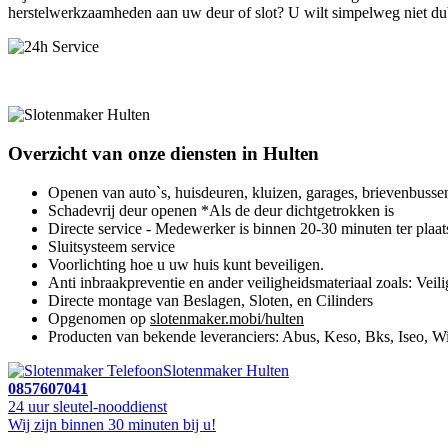
herstelwerkzaamheden aan uw deur of slot? U wilt simpelweg niet dub
Overzicht van onze diensten in Hulten
Openen van auto`s, huisdeuren, kluizen, garages, brievenbusse
Schadevrij deur openen *Als de deur dichtgetrokken is
Directe service - Medewerker is binnen 20-30 minuten ter plaat
Sluitsysteem service
Voorlichting hoe u uw huis kunt beveiligen.
Anti inbraakpreventie en ander veiligheidsmateriaal zoals: Veili
Directe montage van Beslagen, Sloten, en Cilinders
Opgenomen op
slotenmaker.mobi/hulten
Producten van bekende leveranciers: Abus, Keso, Bks, Iseo, Wi
Slotenmaker Hulten
0857607041
24 uur sleutel-nooddienst
Wij zijn binnen 30 minuten bij u!