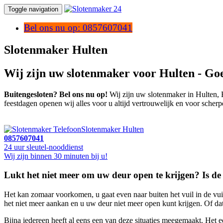
Toggle navigation
Bel ons nu op: 0857607041
Slotenmaker Hulten
Wij zijn uw slotenmaker voor Hulten - Go
Buitengesloten? Bel ons nu op!
Wij zijn uw slotenmaker in Hulten, B
feestdagen openen wij alles voor u altijd vertrouwelijk en voor scherp
Slotenmaker Hulten
0857607041
24 uur sleutel-nooddienst
Wij zijn binnen 30 minuten bij u!
Lukt het niet meer om uw deur open te krijgen? Is de 
Het kan zomaar voorkomen, u gaat even naar buiten het vuil in de vuil
het niet meer aankan en u uw deur niet meer open kunt krijgen. Of dat 
Bijna iedereen heeft al eens een van deze situaties meegemaakt. Het e