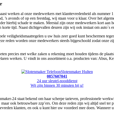
r
aast werken al onze medewerkers met klanttevredenheid als nummer 1 pri
d, ’s avonds of op een feestdag, wij staan voor u klaar. Over het algeme
der hierbij schade te maken. Meestal zijn onze medewerkers kort aan h
korte tijd. Naast dichtgevallen deuren zijn wij ook instaat om auto`s en
mpele veiligheidsmaatregelen u uw huis zeer goed kunt beschermen tege
eze reden worden onze medewerkers steeds bijgeschoold zodat onze zij a
 weten precies met welke zaken u rekening moet houden tijdens de plaat
laren werken. U vindt in ons assortiment o.a. producten van: Abus, K
Slotenmaker Hulten
0857607041
24 uur sleutel-nooddienst
Wij zijn binnen 30 minuten bij u!
tenmaker-24 staat bekend om haar scherpe tarieven, professionele werk
, maar ook betrouwbare zzp’ers. Om deze reden zijn wij altijd snel ter
 tevreden klanten, en ook u kunt hier uw voordeel mee doen. Wanneer u e