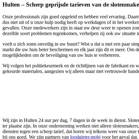
Hulten – Scherp geprijsde tarieven van de slotenmake
Onze professionals zijn goed opgeleid en hebben veel ervaring. Daarn
dus niet uit of u onze hulp nodig heeft op werkdagen of in het weeken
gevallen. Onze medewerkers zijn in staat uw deur weer te openen zon
dezelfde soort problemen tegenkomen, verhelpen zij ook uw situatie in 
voelt u zich soms onveilig in uw buurt? Wist u dat u met een paar si
markt die uw huis beter beschermen en elk jaar zijn dit er meer. Om d
mogelijkheden om de beveiliging van uw huis te verbeteren.
Wij volgen het politiekeurmerk en de richtlijnen van de fabrikant en
gekeurde materialen, aangezien wij alleen maar met vertrouwde hande
Wij zijn in Hulten 24 uur per dag, 7 dagen in de week in dienst. Slo
ter plaatse zijn. In onze onderneming werken niet alleen slotenmakers
diensten tegen een scherp tarief, dat horen wij telkens weer van onze
bij ons goed. We zijn partners van
loodgieter.mobi
voor het geval dat.