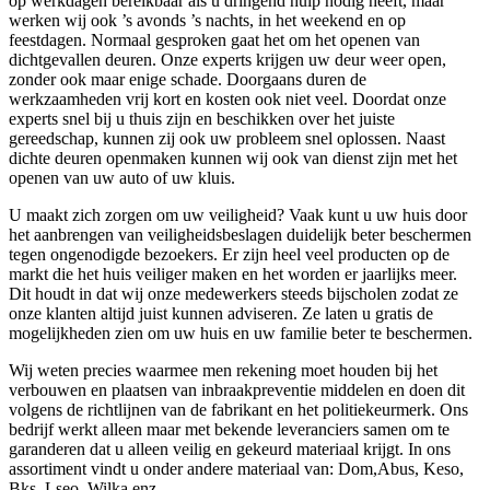
op werkdagen bereikbaar als u dringend hulp nodig heeft, maar
werken wij ook ’s avonds ’s nachts, in het weekend en op
feestdagen. Normaal gesproken gaat het om het openen van
dichtgevallen deuren. Onze experts krijgen uw deur weer open,
zonder ook maar enige schade. Doorgaans duren de
werkzaamheden vrij kort en kosten ook niet veel. Doordat onze
experts snel bij u thuis zijn en beschikken over het juiste
gereedschap, kunnen zij ook uw probleem snel oplossen. Naast
dichte deuren openmaken kunnen wij ook van dienst zijn met het
openen van uw auto of uw kluis.
U maakt zich zorgen om uw veiligheid? Vaak kunt u uw huis door
het aanbrengen van veiligheidsbeslagen duidelijk beter beschermen
tegen ongenodigde bezoekers. Er zijn heel veel producten op de
markt die het huis veiliger maken en het worden er jaarlijks meer.
Dit houdt in dat wij onze medewerkers steeds bijscholen zodat ze
onze klanten altijd juist kunnen adviseren. Ze laten u gratis de
mogelijkheden zien om uw huis en uw familie beter te beschermen.
Wij weten precies waarmee men rekening moet houden bij het
verbouwen en plaatsen van inbraakpreventie middelen en doen dit
volgens de richtlijnen van de fabrikant en het politiekeurmerk. Ons
bedrijf werkt alleen maar met bekende leveranciers samen om te
garanderen dat u alleen veilig en gekeurd materiaal krijgt. In ons
assortiment vindt u onder andere materiaal van: Dom,Abus, Keso,
Bks, Lseo, Wilka enz.