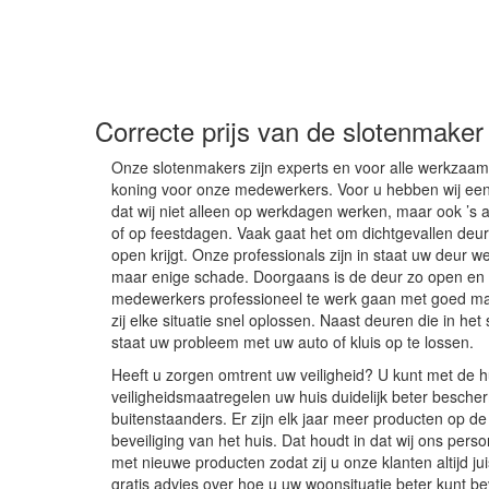
Correcte prijs van de slotenmake
Onze slotenmakers zijn experts en voor alle werkzaam
koning voor onze medewerkers. Voor u hebben wij een 
dat wij niet alleen op werkdagen werken, maar ook ’s 
of op feestdagen. Vaak gaat het om dichtgevallen deure
open krijgt. Onze professionals zijn in staat uw deur
maar enige schade. Doorgaans is de deur zo open en k
medewerkers professioneel te werk gaan met goed ma
zij elke situatie snel oplossen. Naast deuren die in het s
staat uw probleem met uw auto of kluis op te lossen.
Heeft u zorgen omtrent uw veiligheid? U kunt met de 
veiligheidsmaatregelen uw huis duidelijk beter besc
buitenstaanders. Er zijn elk jaar meer producten op d
beveiliging van het huis. Dat houdt in dat wij ons per
met nieuwe producten zodat zij u onze klanten altijd j
gratis advies over hoe u uw woonsituatie beter kunt be