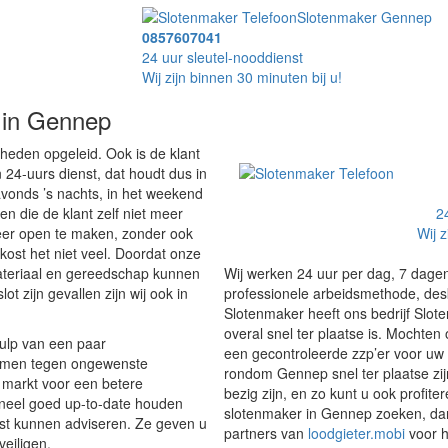
Slotenmaker Gennep
0857607041
24 uur sleutel-nooddienst
Wij zijn binnen 30 minuten bij u!
r in Gennep
heden opgeleid. Ook is de klant
24-uurs dienst, dat houdt dus in
avonds ’s nachts, in het weekend
n die de klant zelf niet meer
2
 weer open te maken, zonder ook
Wij z
ost het niet veel. Doordat onze
teriaal en gereedschap kunnen
Wij werken 24 uur per dag, 7 dage
lot zijn gevallen zijn wij ook in
professionele arbeidsmethode, desk
Slotenmaker heeft ons bedrijf Slot
overal snel ter plaatse is. Mochten
hulp van een paar
een gecontroleerde zzp’er voor uw 
hermen tegen ongewenste
rondom Gennep snel ter plaatse zijn
e markt voor een betere
bezig zijn, en zo kunt u ook profit
soneel goed up-to-date houden
slotenmaker in Gennep zoeken, dan
uist kunnen adviseren. Ze geven u
partners van
loodgieter.mobi
voor h
veiligen.