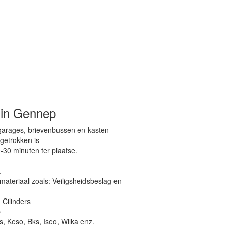
 in Gennep
 garages, brievenbussen en kasten
getrokken is
-30 minuten ter plaatse.
.
materiaal zoals: Veiligsheidsbeslag en
 Cilinders
p
, Keso, Bks, Iseo, Wilka enz.