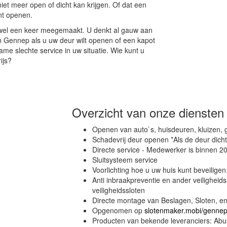
et meer open of dicht kan krijgen. Of dat een
nt openen.
 wel een keer meegemaakt. U denkt al gauw aan
n Gennep als u uw deur wilt openen of een kapot
ame slechte service in uw situatie. Wie kunt u
ijs?
Overzicht van onze diensten
Openen van auto`s, huisdeuren, kluizen,
Schadevrij deur openen *Als de deur dicht
Directe service - Medewerker is binnen 20
Sluitsysteem service
Voorlichting hoe u uw huis kunt beveiligen
Anti inbraakpreventie en ander veiligheids
veiligheidssloten
Directe montage van Beslagen, Sloten, en
Opgenomen op
slotenmaker.mobi/genne
Producten van bekende leveranciers: Abus