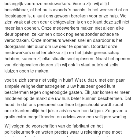
belangrijk vooronze medewerkers. Voor u zijn wij altijd
beschikbaar, of het nu ’s avonds ’s nachts, in het weekend of op
feestdagen is, u kunt ons gewoon bereiken voor onze hulp. We
zien vaak dat een deur dichtgevallen is en de klant deze zelf niet
meer kan openen. Onze medewerkers maken niet alleen elke
deur openen, ze kunnen ditook nog eens zonder schade te
veroorzaken. Onze monteurs werken snel en daardoor is het
doorgaans niet duur om uw deur te openen. Doordat onze
medewerkers snel ter plekke zijn en het juiste gereedschap
hebben, kunnen zij elke situatie snel oplossen. Naast het openen
van dichtgevallen deuren zijn wij ook in staat auto’s of zelfs
kluizen open te maken.
voelt u zich soms niet veilig in huis? Wist u dat u met een paar
simpele veiligheidsmaatregelen u uw huis zeer goed kunt
beschermen tegen ongenodigde gasten. Elk jaar komen er meer
middelen op de markt die uw huis beter kunnen beschermen. Dat
houdt in dat ons personeel continue bijgeschoold wordt zodat
onze klanten altijd het juiste advies van hen krijgen. Ze geven u
gratis extra mogelijkheden en advies voor een veiligere woning.
Wij volgen de voorschriften van de fabrikant en het
politiekeurmerk en weten precies waar u rekening mee moet