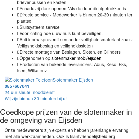
brievenbussen en kasten
Schadevrij deur openen *Als de deur dichtgetrokken is
Directe service - Medewerker is binnen 20-30 minuten ter
plaatse.
Sluitsysteem service
Voorlichting hoe u uw huis kunt beveiligen.
Anti inbraakpreventie en ander veiligheidsmateriaal zoals:
Veiligsheidsbeslag en veiligheidssloten
Directe montage van Beslagen, Sloten, en Cilinders
Opgenomen op
slotenmaker.mobi/eijsden
Producten van bekende leveranciers: Abus, Keso, Bks,
Iseo, Wilka enz.
Slotenmaker Eijsden
0857607041
24 uur sleutel-nooddienst
Wij zijn binnen 30 minuten bij u!
Goedkope prijzen van de slotenmaker in
de omgeving van Eijsden
Onze medewerkers zijn experts en hebben jarenlange ervaring
met alle werkzaamheden. Ook is klantvriendelijkheid erg