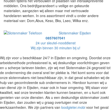
houden tijdens het verbouwen of plaatsen van inbraakpreventie
middelen. Ons bedrijfgarandeert u veilige en gekeurde
materialen, aangezien wij alleen maar met vertrouwde
handelaren werken. In ons assortiment vindt u onder andere
materiaal van: Dom,Abus, Keso, Bks, Lseo, Wilka enz.
Slotenmaker Eijsden
0857607041
24 uur sleutel-nooddienst
Wij zijn binnen 30 minuten bij u!
Wij zijn voor u beschikbaar 24/7 in Eijsden en omgeving. Doordat onze
arbeidsmethode professioneel is, wij deskundige voorlichtingen geven
en u scherpe tarieven bieden, zijn wij met Slotenmaker-24 gegroeid tot
de onderneming die overal snel ter plekke is. Het komt soms voor dat
onze slotenmakers niet beschikbaar zijn, in dat geval schakelen wij de
hulp van gecontroleerde sub ondernemers in. Hierdoor kunnen wij u
van dienst zijn in Eijsden, maar ook in haar omgeving. Wij staan voor
kwaliteit, wat onze tevreden klanten kunnen beamen, en u kunt ook
genieten van onze diensten. Als u een deskundige slotenmaker zoekt
in Eijsden, dan zouden wij u graag overtuigen met onze
werkzaamheden. We zijn partners van
loodgieter.mobi
voor het geval