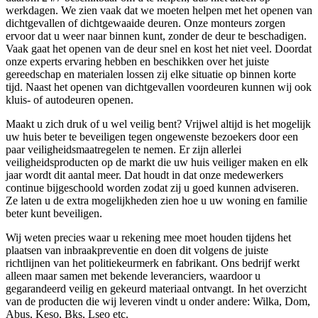
werkdagen. We zien vaak dat we moeten helpen met het openen van
dichtgevallen of dichtgewaaide deuren. Onze monteurs zorgen
ervoor dat u weer naar binnen kunt, zonder de deur te beschadigen.
Vaak gaat het openen van de deur snel en kost het niet veel. Doordat
onze experts ervaring hebben en beschikken over het juiste
gereedschap en materialen lossen zij elke situatie op binnen korte
tijd. Naast het openen van dichtgevallen voordeuren kunnen wij ook
kluis- of autodeuren openen.
Maakt u zich druk of u wel veilig bent? Vrijwel altijd is het mogelijk
uw huis beter te beveiligen tegen ongewenste bezoekers door een
paar veiligheidsmaatregelen te nemen. Er zijn allerlei
veiligheidsproducten op de markt die uw huis veiliger maken en elk
jaar wordt dit aantal meer. Dat houdt in dat onze medewerkers
continue bijgeschoold worden zodat zij u goed kunnen adviseren.
Ze laten u de extra mogelijkheden zien hoe u uw woning en familie
beter kunt beveiligen.
Wij weten precies waar u rekening mee moet houden tijdens het
plaatsen van inbraakpreventie en doen dit volgens de juiste
richtlijnen van het politiekeurmerk en fabrikant. Ons bedrijf werkt
alleen maar samen met bekende leveranciers, waardoor u
gegarandeerd veilig en gekeurd materiaal ontvangt. In het overzicht
van de producten die wij leveren vindt u onder andere: Wilka, Dom,
Abus, Keso, Bks, Lseo etc.