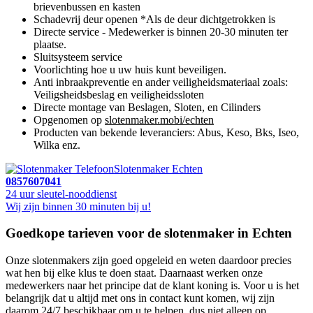
brievenbussen en kasten
Schadevrij deur openen *Als de deur dichtgetrokken is
Directe service - Medewerker is binnen 20-30 minuten ter
plaatse.
Sluitsysteem service
Voorlichting hoe u uw huis kunt beveiligen.
Anti inbraakpreventie en ander veiligheidsmateriaal zoals:
Veiligsheidsbeslag en veiligheidssloten
Directe montage van Beslagen, Sloten, en Cilinders
Opgenomen op
slotenmaker.mobi/echten
Producten van bekende leveranciers: Abus, Keso, Bks, Iseo,
Wilka enz.
Slotenmaker Echten
0857607041
24 uur sleutel-nooddienst
Wij zijn binnen 30 minuten bij u!
Goedkope tarieven voor de slotenmaker in Echten
Onze slotenmakers zijn goed opgeleid en weten daardoor precies
wat hen bij elke klus te doen staat. Daarnaast werken onze
medewerkers naar het principe dat de klant koning is. Voor u is het
belangrijk dat u altijd met ons in contact kunt komen, wij zijn
daarom 24/7 beschikbaar om u te helpen, dus niet alleen op