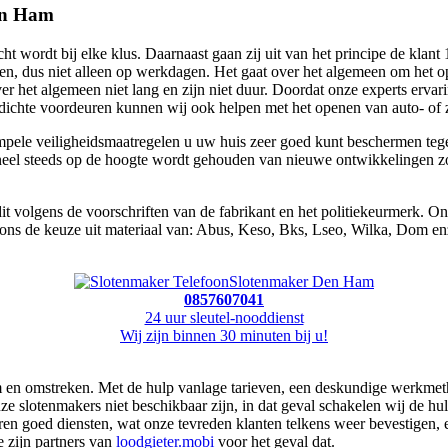
Den Ham
ordt bij elke klus. Daarnaast gaan zij uit van het principe de klant 1
pen, dus niet alleen op werkdagen. Het gaat over het algemeen om het 
het algemeen niet lang en zijn niet duur. Doordat onze experts ervari
n dichte voordeuren kunnen wij ook helpen met het openen van auto- of z
impele veiligheidsmaatregelen u uw huis zeer goed kunt beschermen tege
neel steeds op de hoogte wordt gehouden van nieuwe ontwikkelingen zod
it volgens de voorschriften van de fabrikant en het politiekeurmerk. O
j ons de keuze uit materiaal van: Abus, Keso, Bks, Lseo, Wilka, Dom en
Slotenmaker Den Ham
0857607041
24 uur sleutel-nooddienst
Wij zijn binnen 30 minuten bij u!
am en omstreken. Met de hulp vanlage tarieven, een deskundige werkmet
 onze slotenmakers niet beschikbaar zijn, in dat geval schakelen wij de 
ren goed diensten, wat onze tevreden klanten telkens weer bevestigen, 
 zijn partners van
loodgieter.mobi
voor het geval dat.