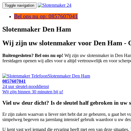
Toggle navigation
Bel ons nu op: 0857607041
Slotenmaker Den Ham
Wij zijn uw slotenmaker voor Den Ham - 
Buitengesloten? Bel ons nu op!
Wij zijn uw slotenmaker in Den Ham, 
feestdagen openen wij alles voor u altijd vertrouwelijk en voor scherp
Slotenmaker Den Ham
0857607041
24 uur sleutel-nooddienst
Wij zijn binnen 30 minuten bij u!
Viel uw deur dicht? Is de sleutel half gebroken in uw 
Er zijn zaken waarvan u liever niet hebt dat ze gebeuren, u gaat het vu
simpelweg begeven na jarenlang intensief gebruik waardoor u uw deur 
U kent vast wel iemand die ervaring heeft met een van deze situatie