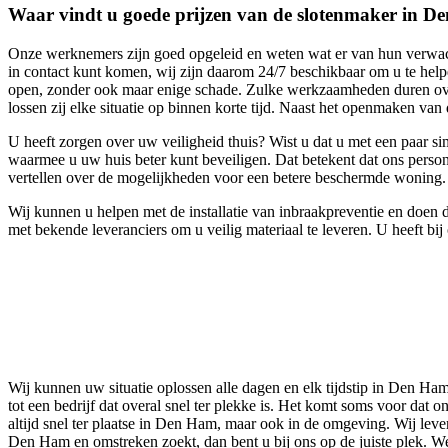
Waar vindt u goede prijzen van de slotenmaker in 
Onze werknemers zijn goed opgeleid en weten wat er van hun verwacht w
in contact kunt komen, wij zijn daarom 24/7 beschikbaar om u te hel
open, zonder ook maar enige schade. Zulke werkzaamheden duren over 
lossen zij elke situatie op binnen korte tijd. Naast het openmaken va
U heeft zorgen over uw veiligheid thuis? Wist u dat u met een paar s
waarmee u uw huis beter kunt beveiligen. Dat betekent dat ons perso
vertellen over de mogelijkheden voor een betere beschermde woning.
Wij kunnen u helpen met de installatie van inbraakpreventie en doen d
met bekende leveranciers om u veilig materiaal te leveren. U heeft bi
Wij kunnen uw situatie oplossen alle dagen en elk tijdstip in Den H
tot een bedrijf dat overal snel ter plekke is. Het komt soms voor dat
altijd snel ter plaatse in Den Ham, maar ook in de omgeving. Wij leve
Den Ham en omstreken zoekt, dan bent u bij ons op de juiste plek. We