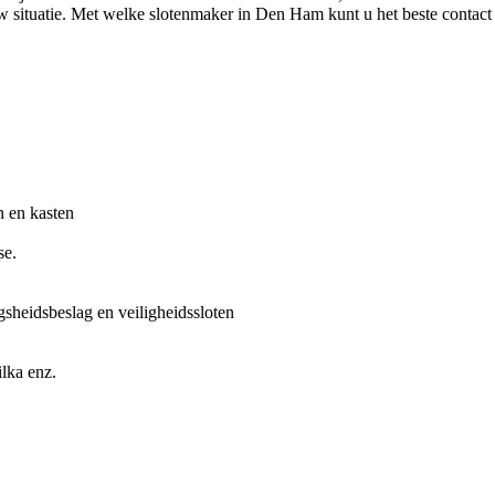
uw situatie. Met welke slotenmaker in Den Ham kunt u het beste contac
n en kasten
se.
gsheidsbeslag en veiligheidssloten
lka enz.