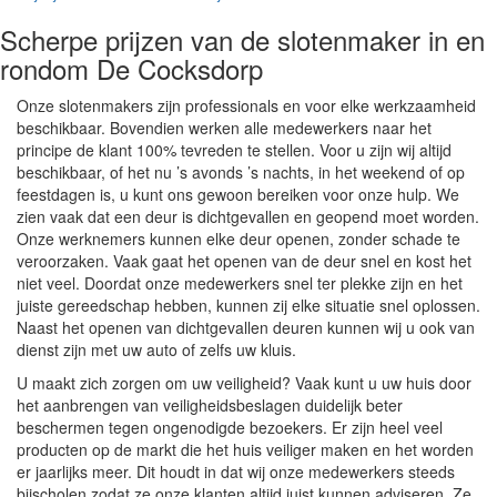
Scherpe prijzen van de slotenmaker in en
rondom De Cocksdorp
Onze slotenmakers zijn professionals en voor elke werkzaamheid
beschikbaar. Bovendien werken alle medewerkers naar het
principe de klant 100% tevreden te stellen. Voor u zijn wij altijd
beschikbaar, of het nu ’s avonds ’s nachts, in het weekend of op
feestdagen is, u kunt ons gewoon bereiken voor onze hulp. We
zien vaak dat een deur is dichtgevallen en geopend moet worden.
Onze werknemers kunnen elke deur openen, zonder schade te
veroorzaken. Vaak gaat het openen van de deur snel en kost het
niet veel. Doordat onze medewerkers snel ter plekke zijn en het
juiste gereedschap hebben, kunnen zij elke situatie snel oplossen.
Naast het openen van dichtgevallen deuren kunnen wij u ook van
dienst zijn met uw auto of zelfs uw kluis.
U maakt zich zorgen om uw veiligheid? Vaak kunt u uw huis door
het aanbrengen van veiligheidsbeslagen duidelijk beter
beschermen tegen ongenodigde bezoekers. Er zijn heel veel
producten op de markt die het huis veiliger maken en het worden
er jaarlijks meer. Dit houdt in dat wij onze medewerkers steeds
bijscholen zodat ze onze klanten altijd juist kunnen adviseren. Ze