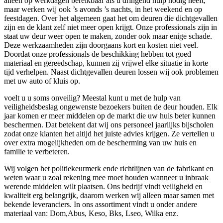
alleen op werkdagen bereikbaar als u dringend hulp nodig heeft,
maar werken wij ook ’s avonds ’s nachts, in het weekend en op
feestdagen. Over het algemeen gaat het om deuren die dichtgevallen
zijn en de klant zelf niet meer open krijgt. Onze professionals zijn in
staat uw deur weer open te maken, zonder ook maar enige schade.
Deze werkzaamheden zijn doorgaans kort en kosten niet veel.
Doordat onze professionals de beschikking hebben tot goed
materiaal en gereedschap, kunnen zij vrijwel elke situatie in korte
tijd verhelpen. Naast dichtgevallen deuren lossen wij ook problemen
met uw auto of kluis op.
voelt u u soms onveilig? Meestal kunt u met de hulp van
veiligheidsbeslag ongewenste bezoekers buiten de deur houden. Elk
jaar komen er meer middelen op de markt die uw huis beter kunnen
beschermen. Dat betekent dat wij ons personeel jaarlijks bijscholen
zodat onze klanten het altijd het juiste advies krijgen. Ze vertellen u
over extra mogelijkheden om de bescherming van uw huis en
familie te verbeteren.
Wij volgen het politiekeurmerk ende richtlijnen van de fabrikant en
weten waar u zoal rekening mee moet houden wanneer u inbraak
werende middelen wilt plaatsen. Ons bedrijf vindt veiligheid en
kwaliteit erg belangrijk, daarom werken wij alleen maar samen met
bekende leveranciers. In ons assortiment vindt u onder andere
materiaal van: Dom,Abus, Keso, Bks, Lseo, Wilka enz.