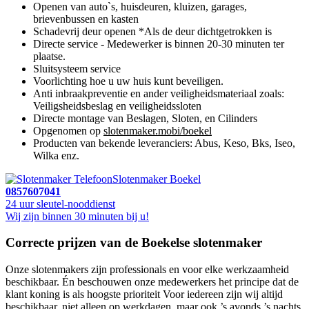
Openen van auto`s, huisdeuren, kluizen, garages,
brievenbussen en kasten
Schadevrij deur openen *Als de deur dichtgetrokken is
Directe service - Medewerker is binnen 20-30 minuten ter
plaatse.
Sluitsysteem service
Voorlichting hoe u uw huis kunt beveiligen.
Anti inbraakpreventie en ander veiligheidsmateriaal zoals:
Veiligsheidsbeslag en veiligheidssloten
Directe montage van Beslagen, Sloten, en Cilinders
Opgenomen op
slotenmaker.mobi/boekel
Producten van bekende leveranciers: Abus, Keso, Bks, Iseo,
Wilka enz.
Slotenmaker Boekel
0857607041
24 uur sleutel-nooddienst
Wij zijn binnen 30 minuten bij u!
Correcte prijzen van de Boekelse slotenmaker
Onze slotenmakers zijn professionals en voor elke werkzaamheid
beschikbaar. Én beschouwen onze medewerkers het principe dat de
klant koning is als hoogste prioriteit Voor iedereen zijn wij altijd
beschikbaar, niet alleen op werkdagen, maar ook ’s avonds ’s nachts,