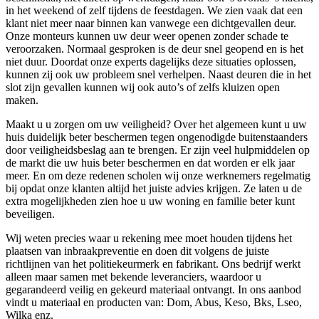
in het weekend of zelf tijdens de feestdagen. We zien vaak dat een
klant niet meer naar binnen kan vanwege een dichtgevallen deur.
Onze monteurs kunnen uw deur weer openen zonder schade te
veroorzaken. Normaal gesproken is de deur snel geopend en is het
niet duur. Doordat onze experts dagelijks deze situaties oplossen,
kunnen zij ook uw probleem snel verhelpen. Naast deuren die in het
slot zijn gevallen kunnen wij ook auto’s of zelfs kluizen open
maken.
Maakt u u zorgen om uw veiligheid? Over het algemeen kunt u uw
huis duidelijk beter beschermen tegen ongenodigde buitenstaanders
door veiligheidsbeslag aan te brengen. Er zijn veel hulpmiddelen op
de markt die uw huis beter beschermen en dat worden er elk jaar
meer. En om deze redenen scholen wij onze werknemers regelmatig
bij opdat onze klanten altijd het juiste advies krijgen. Ze laten u de
extra mogelijkheden zien hoe u uw woning en familie beter kunt
beveiligen.
Wij weten precies waar u rekening mee moet houden tijdens het
plaatsen van inbraakpreventie en doen dit volgens de juiste
richtlijnen van het politiekeurmerk en fabrikant. Ons bedrijf werkt
alleen maar samen met bekende leveranciers, waardoor u
gegarandeerd veilig en gekeurd materiaal ontvangt. In ons aanbod
vindt u materiaal en producten van: Dom, Abus, Keso, Bks, Lseo,
Wilka enz.